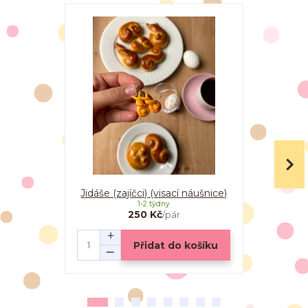
Jidáše (zajíčci) (visací náušnice)
Jidáše I
1-2 týdny
250 Kč
/
pár
Přidat do košíku