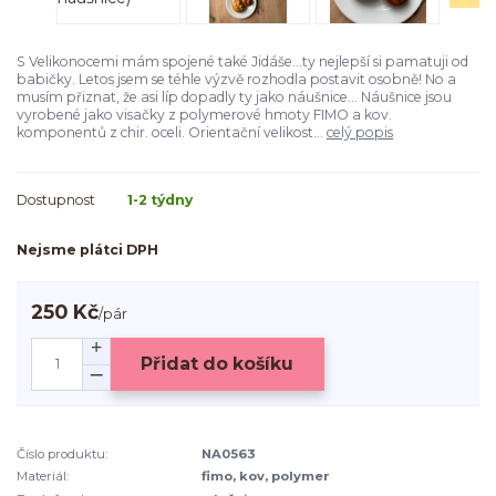
S Velikonocemi mám spojené také Jidáše...ty nejlepší si pamatuji od
babičky. Letos jsem se téhle výzvě rozhodla postavit osobně! No a
musím přiznat, že asi líp dopadly ty jako náušnice... Náušnice jsou
vyrobené jako visačky z polymerové hmoty FIMO a kov.
komponentů z chir. oceli. Orientační velikost...
celý popis
Dostupnost
1-2 týdny
Nejsme plátci DPH
250 Kč
/
pár
Přidat do košíku
Číslo produktu:
NA0563
Materiál:
fimo, kov, polymer