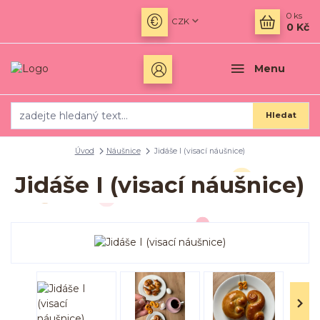
0
ks
CZK
0 Kč
Menu
Hledat
Úvod
Náušnice
Jidáše I (visací náušnice)
Jidáše I (visací náušnice)