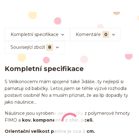
Kompletní specifikace
Komentáře
0
Související zboží
8
Kompletní specifikace
S Velikonocemi mám spojené také Jidáše...ty nejlepší si
pamatuji od babičky. Letos jsem se téhle výzvě rozhodla
postavit osobně! No a musím přiznat, že asi líp dopadly ty
jako náušnice...
Náušnice jsou vyrobené jako visačky z polymerové hmoty
FIMO a
kov. komponentů z chir. oceli.
Orientační velikost pečiva je cca 2 cm.