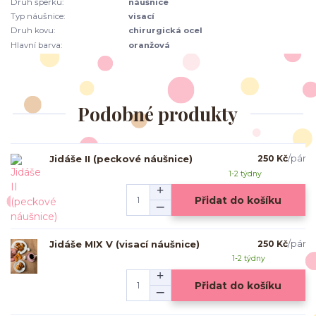
Druh šperku:
náušnice
Typ náušnice:
visací
Druh kovu:
chirurgická ocel
Hlavní barva:
oranžová
Podobné produkty
Jidáše II (peckové náušnice)
250 Kč
/
pár
1-2 týdny
Přidat do košíku
Jidáše MIX V (visací náušnice)
250 Kč
/
pár
1-2 týdny
Přidat do košíku