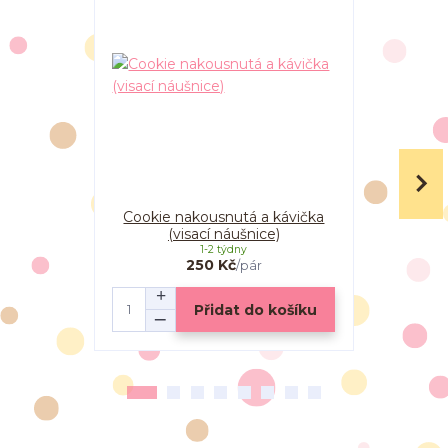
Cookie nakousnutá a kávička
Cookies
(visací náušnice)
1-2 týdny
250 Kč
/
pár
Přidat do košíku