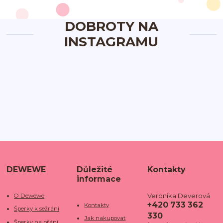
DOBROTY NA
INSTAGRAMU
DEWEWE
Důležité
Kontakty
informace
Veronika Deverová
O Dewewe
+420 733 362
Kontakty
Šperky k sežrání
330
Jak nakupovat
Šperky na přání