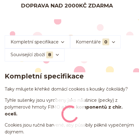
DOPRAVA NAD 2000KČ ZDARMA
Kompletní specifikace
Komentáře
0
Související zboží
8
Kompletní specifikace
Taky milujete křehké domácí cookies s kousky čokolády?
Tyhle sušenky jsou vyrobeny jako náušnice (pecky) z
polymerové hmoty FIMO a
kov. komponentů z chir.
oceli.
Cookies jsou ručně barvené, aby působily pěkně vypečeným
dojmem.