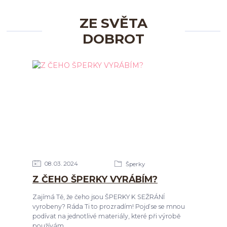
ZE SVĚTA
DOBROT
08
03
2024
Šperky
Z ČEHO ŠPERKY VYRÁBÍM?
Zajímá Tě, že čeho jsou ŠPERKY K SEŽRÁNÍ
vyrobeny? Ráda Ti to prozradím! Pojď se se mnou
podívat na jednotlivé materiály, které při výrobě
používám.