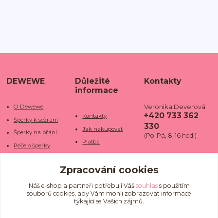
DEWEWE
Důležité
Kontakty
informace
Veronika Deverová
O Dewewe
+420 733 362
Kontakty
Šperky k sežrání
330
Jak nakupovat
Šperky na přání
(Po-Pá, 8-16 hod.)
Platba
Péče o šperky
Doba dodání
info@dewe
Trhy a jarmarky
we.cz
Zpracování cookies
Doprava
Kamenné obchody
Vrácení a reklamace
Fotogalerie
Náš e-shop a partneři potřebují Váš
souhlas
s použitím
souborů cookies, aby Vám mohli zobrazovat informace
Obchodní podmínky
Blog
týkající se Vašich zájmů.
Ochrana osobních
údajů