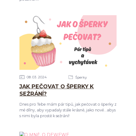
08
03
2024
Šperky
JAK PEČOVAT O ŠPERKY K
SEŽRÁNÍ?
Dnes pro Tebe mám pár tipů, jak pečovat o šperky z
mé dílny, aby vypadaly stále krásně, jako nové...abys
s nimi byla prostě k sežrání!