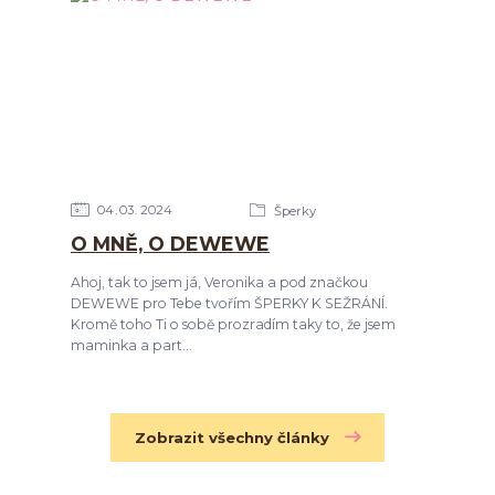
04
03
2024
Šperky
O MNĚ, O DEWEWE
Ahoj, tak to jsem já, Veronika a pod značkou
DEWEWE pro Tebe tvořím ŠPERKY K SEŽRÁNÍ.
Kromě toho Ti o sobě prozradím taky to, že jsem
maminka a part...
Zobrazit všechny články