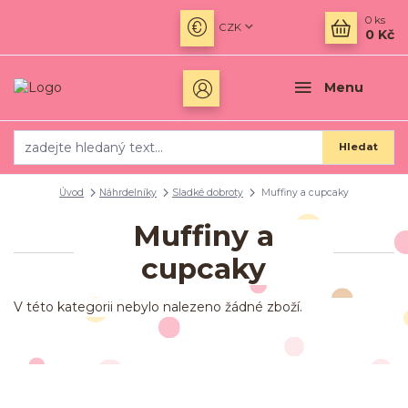
0
ks
CZK
0 Kč
Menu
Hledat
Úvod
Náhrdelníky
Sladké dobroty
Muffiny a cupcaky
Muffiny a
cupcaky
V této kategorii nebylo nalezeno žádné zboží.