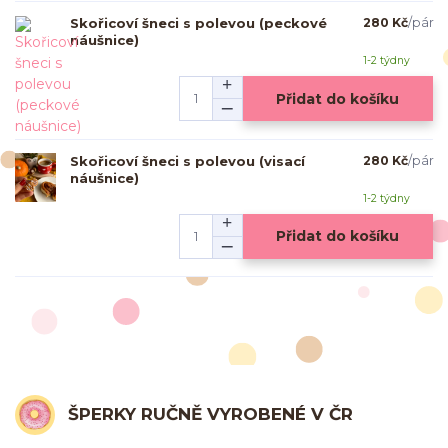
Skořicoví šneci s polevou (peckové
280 Kč
/
pár
náušnice)
1-2 týdny
Přidat do košíku
Skořicoví šneci s polevou (visací
280 Kč
/
pár
náušnice)
1-2 týdny
Přidat do košíku
ŠPERKY RUČNĚ VYROBENÉ V ČR