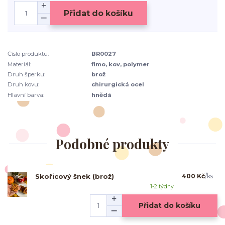
Přidat do košíku
Číslo produktu:
BR0027
Materiál:
fimo, kov, polymer
Druh šperku:
brož
Druh kovu:
chirurgická ocel
Hlavní barva:
hnědá
Podobné produkty
Skořicový šnek (brož)
400 Kč
/
ks
1-2 týdny
Přidat do košíku