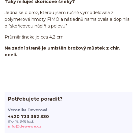
Taky miluješ skořicové šneky?
Jedná se o brož, kterou jsem ručně vymodelovala z
polymerové hmoty FIMO a následně namalovala a doplnila
o "skořicovou náplň a polevu".
Průměr šneka je cca 4,2 cm.
Na zadní straně je umístěn brožový můstek z chir.
oceli.
Potřebujete poradit?
Veronika Deverová
+420 733 362 330
(Po-Pá, 8-16 hod.)
info@dewewe.cz