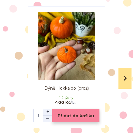
Dýně Hokkaido (brož)
Dýně
1-2 týdny
400 Kč
/
ks
Přidat do košíku