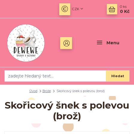
0
ks
CZK
0 Kč
Menu
Hledat
Úvod
Brože
Skořicový šnek s polevou (brož)
Skořicový šnek s polevou
(brož)