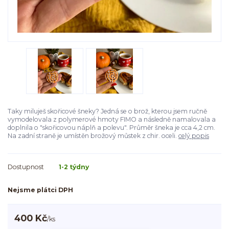
Taky miluješ skořicové šneky? Jedná se o brož, kterou jsem ručně
vymodelovala z polymerové hmoty FIMO a následně namalovala a
doplnila o "skořicovou náplň a polevu". Průměr šneka je cca 4,2 cm.
Na zadní straně je umístěn brožový můstek z chir. oceli.
celý popis
Dostupnost
1-2 týdny
Nejsme plátci DPH
400 Kč
/
ks