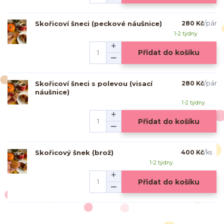
Skořicoví šneci (peckové náušnice)
280 Kč
/
pár
1-2 týdny
Přidat do košíku
Skořicoví šneci s polevou (visací
280 Kč
/
pár
náušnice)
1-2 týdny
Přidat do košíku
Skořicový šnek (brož)
400 Kč
/
ks
1-2 týdny
Přidat do košíku