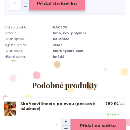
Přidat do košíku
Číslo produktu:
NA0376
Materiál:
fimo, kov, polymer
Druh šperku:
náušnice
Typ náušnice:
visací
Druh kovu:
chirurgická ocel
Hlavní barva:
hnědá
Podobné produkty
Skořicoví šneci s polevou (peckové
280 Kč
/
pár
náušnice)
1-2 týdny
Přidat do košíku