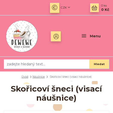
0
ks
CZK
0 Kč
Menu
Hledat
Úvod
Náušnice
Skořicoví šneci (visací náušnice)
Skořicoví šneci (visací
náušnice)