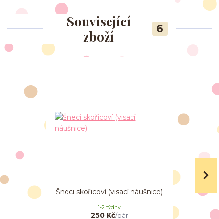
Související
6
zboží
Šneci skořicoví (visací náušnice)
Koblížky
1-2 týdny
250 Kč
/
pár