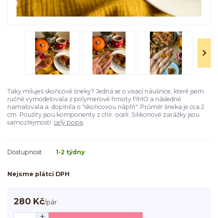
Taky miluješ skořicové šneky? Jedná se o visací náušnice, které jsem
ručně vymodelovala z polymerové hmoty FIMO a následně
namalovala a doplnila o "skořicovou náplň". Průměr šneka je cca 2
cm. Použity jsou komponenty z chir. oceli. Silikonové zarážky jsou
samozřejmostí.
celý popis
Dostupnost
1-2 týdny
Nejsme plátci DPH
280 Kč
/
pár