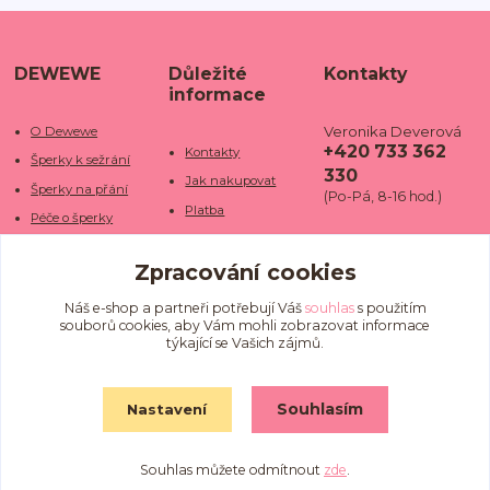
DEWEWE
Důležité
Kontakty
informace
Veronika Deverová
O Dewewe
+420 733 362
Kontakty
Šperky k sežrání
330
Jak nakupovat
Šperky na přání
(Po-Pá, 8-16 hod.)
Platba
Péče o šperky
Doba dodání
info@dewe
Trhy a jarmarky
we.cz
Zpracování cookies
Doprava
Kamenné obchody
Vrácení a reklamace
Fotogalerie
Náš e-shop a partneři potřebují Váš
souhlas
s použitím
souborů cookies, aby Vám mohli zobrazovat informace
Obchodní podmínky
Blog
týkající se Vašich zájmů.
Ochrana osobních
údajů
Souhlasím
Nastavení
Souhlas můžete odmítnout
zde
.
Vytvořeno na
Eshop-rychle.cz