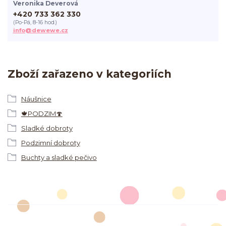
Veronika Deverová
+420 733 362 330
(Po-Pá, 8-16 hod.)
info@dewewe.cz
Zboží zařazeno v kategoriích
Náušnice
🍁PODZIM🍄
Sladké dobroty
Podzimní dobroty
Buchty a sladké pečivo