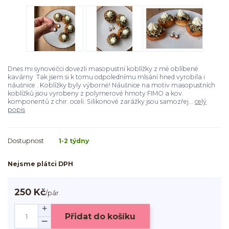
Dnes mi synovečci dovezli masopustní koblížky z mé oblíbené
kavárny Tak jsem si k tomu odpolednímu mlsání hned vyrobila i
náušnice . Koblížky byly výborné! Náušnice na motiv masopustních
koblížků jsou vyrobeny z polymerové hmoty FIMO a kov.
komponentů z chir. oceli. Silikonové zarážky jsou samozřej...
celý
popis
Dostupnost
1-2 týdny
Nejsme plátci DPH
250 Kč
/
pár
Přidat do košíku