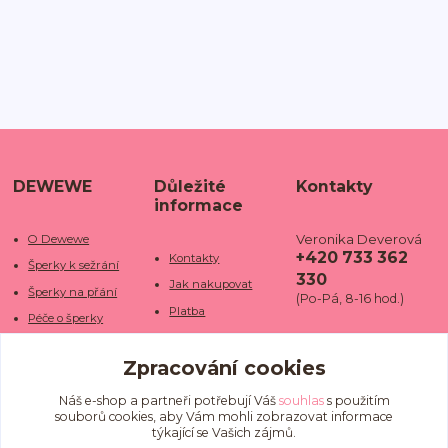
DEWEWE
Důležité
Kontakty
informace
Veronika Deverová
O Dewewe
+420 733 362
Kontakty
Šperky k sežrání
330
Jak nakupovat
Šperky na přání
(Po-Pá, 8-16 hod.)
Platba
Péče o šperky
Doba dodání
info@dewe
Trhy a jarmarky
we.cz
Zpracování cookies
Doprava
Kamenné obchody
Vrácení a reklamace
Fotogalerie
Náš e-shop a partneři potřebují Váš
souhlas
s použitím
souborů cookies, aby Vám mohli zobrazovat informace
Obchodní podmínky
Blog
týkající se Vašich zájmů.
Ochrana osobních