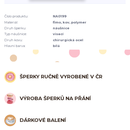
Číslo produktu:
NA0199
Materiál:
fimo, kov, polymer
Druh šperku:
náušnice
Typ náušnice:
visací
Druh kovu:
chirurgická ocel
Hlavní barva:
bílá
ŠPERKY RUČNĚ VYROBENÉ V ČR
VÝROBA ŠPERKŮ NA PŘÁNÍ
DÁRKOVÉ BALENÍ