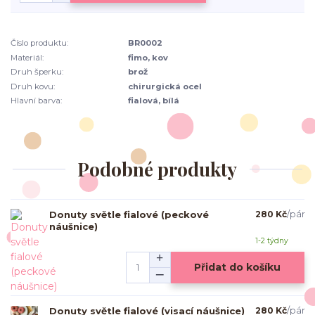
Číslo produktu:
BR0002
Materiál:
fimo, kov
Druh šperku:
brož
Druh kovu:
chirurgická ocel
Hlavní barva:
fialová, bílá
Podobné produkty
Donuty světle fialové (peckové
280 Kč
/
pár
náušnice)
1-2 týdny
Přidat do košíku
Donuty světle fialové (visací náušnice)
280 Kč
/
pár