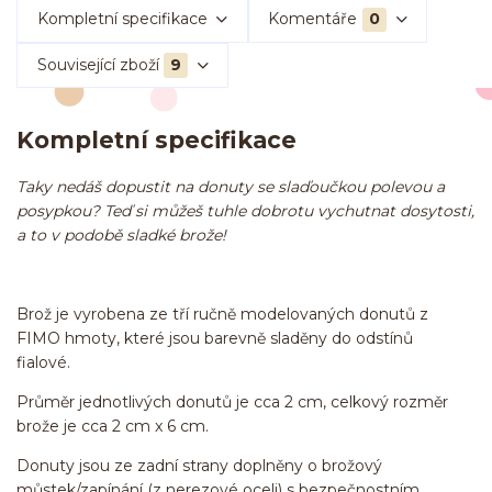
Kompletní specifikace
Komentáře
0
Související zboží
9
Kompletní specifikace
Taky nedáš dopustit na donuty se slaďoučkou polevou a
posypkou? Teď si můžeš tuhle dobrotu vychutnat dosytosti,
a to v podobě sladké brože!
Brož je vyrobena ze tří ručně modelovaných donutů z
FIMO hmoty, které jsou barevně sladěny do odstínů
fialové.
Průměr jednotlivých donutů je cca 2 cm, celkový rozměr
brože je cca 2 cm x 6 cm.
Donuty jsou ze zadní strany doplněny o brožový
můstek/zapínání (z nerezové oceli) s bezpečnostním