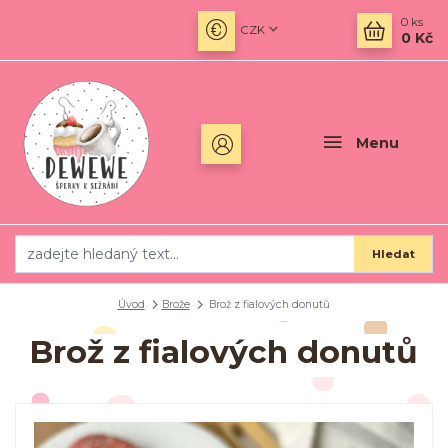
0
ks
CZK
0 Kč
Menu
Hledat
Úvod
Brože
Brož z fialových donutů
Brož z fialových donutů