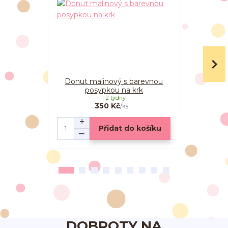
Donut malinový s barevnou
Donutky ob
posypkou na krk
1-2 týdny
350 Kč
/
ks
Přidat do košíku
DOBROTY NA