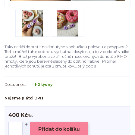
Taky nedáš dopustit na donuty se slaďoučkou polevou a posypkou?
Teď si můžeš tuhle dobrotu vychutnat dosytosti, a to v podobě sladké
brože! Brož je vyrobena ze tří ručně modelovaných donutů z FIMO
hmoty, které jsou barevně sladěny do odstínů fialové. Průměr
jednotlivých donutů je cca 2 cm, celkov...
celý popis
Dostupnost
1-2 týdny
Nejsme plátci DPH
400 Kč
/
ks
Přidat do košíku