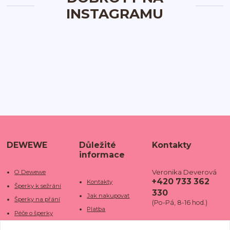
INSTAGRAMU
DEWEWE
Důležité
Kontakty
informace
Veronika Deverová
O Dewewe
+420 733 362
Kontakty
Šperky k sežrání
330
Jak nakupovat
Šperky na přání
(Po-Pá, 8-16 hod.)
Platba
Péče o šperky
Doba dodání
info@dewe
Trhy a jarmarky