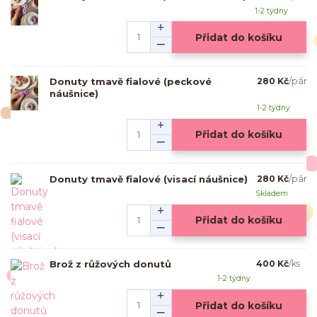
1-2 týdny
Přidat do košíku
Donuty tmavě fialové (peckové
280 Kč
/
pár
náušnice)
1-2 týdny
Přidat do košíku
Donuty tmavě fialové (visací náušnice)
280 Kč
/
pár
Skladem
Přidat do košíku
Brož z růžových donutů
400 Kč
/
ks
1-2 týdny
Přidat do košíku