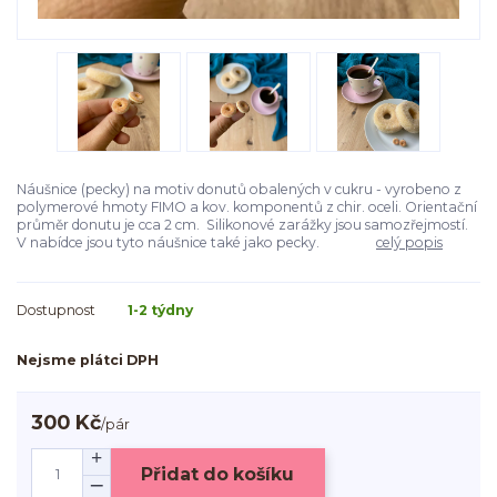
Náušnice (pecky) na motiv donutů obalených v cukru - vyrobeno z
polymerové hmoty FIMO a kov. komponentů z chir. oceli. Orientační
průměr donutu je cca 2 cm. Silikonové zarážky jsou samozřejmostí.
V nabídce jsou tyto náušnice také jako pecky.
celý popis
Dostupnost
1-2 týdny
Nejsme plátci DPH
300 Kč
/
pár
Přidat do košíku