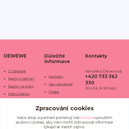
DEWEWE
Důležité
Kontakty
informace
Veronika Deverová
O Dewewe
+420 733 362
Kontakty
Šperky k sežrání
330
Jak nakupovat
Šperky na přání
(Po-Pá, 8-16 hod.)
Platba
Péče o šperky
Doba dodání
info@dewe
Trhy a jarmarky
we.cz
Zpracování cookies
Doprava
Kamenné obchody
Vrácení a reklamace
Fotogalerie
Náš e-shop a partneři potřebují Váš
souhlas
s použitím
souborů cookies, aby Vám mohli zobrazovat informace
Obchodní podmínky
Blog
týkající se Vašich zájmů.