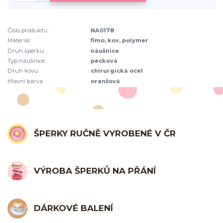
Číslo produktu:
NA0178
Materiál:
fimo, kov, polymer
Druh šperku:
náušnice
Typ náušnice:
pecková
Druh kovu:
chirurgická ocel
Hlavní barva:
oranžová
ŠPERKY RUČNĚ VYROBENÉ V ČR
VÝROBA ŠPERKŮ NA PŘÁNÍ
DÁRKOVÉ BALENÍ