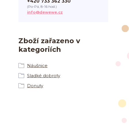
+420 733 362 330
(Po-Pá, 8-16 hod.)
info@dewewe.cz
Zboží zařazeno v
kategoriích
Náušnice
Sladké dobroty
Donuty