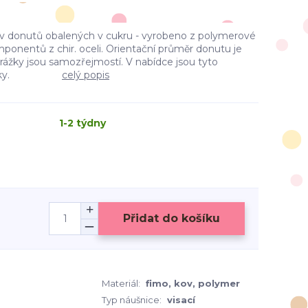
iv donutů obalených v cukru - vyrobeno z polymerové
onentů z chir. oceli. Orientační průměr donutu je
rážky jsou samozřejmostí. V nabídce jsou tyto
ko pecky.
celý popis
1-2 týdny
Přidat do košíku
Materiál:
fimo, kov, polymer
Typ náušnice:
visací