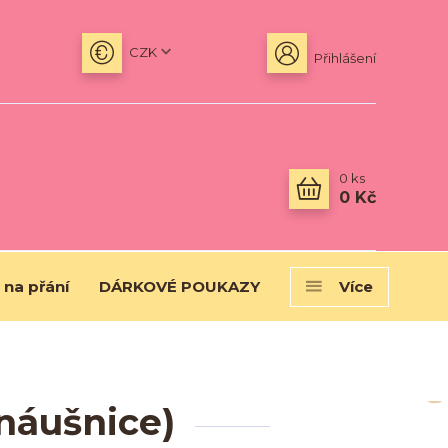
CZK
Přihlášení
0
ks
0 Kč
 na přání
DÁRKOVÉ POUKAZY
Více
náušnice)