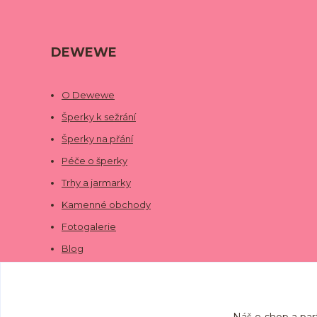
DEWEWE
O Dewewe
Šperky k sežrání
Šperky na přání
Péče o šperky
Trhy a jarmarky
Kamenné obchody
Fotogalerie
Blog