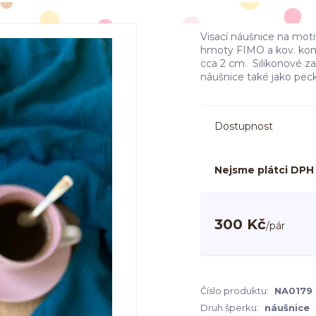
Visací náušnice na mot
hmoty FIMO a kov. komp
cca 2 cm. Silikonové za
náušnice také ja
Dostupnost
Nejsme plátci DPH
300 Kč
/
pár
Číslo produktu:
NA0179
Druh šperku:
náušnice