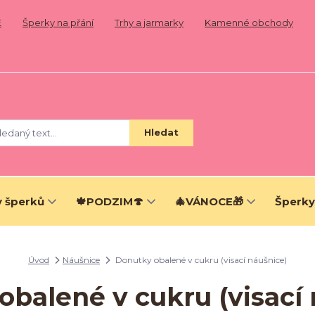
E
Šperky na přání
Trhy a jarmarky
Kamenné obchody
Hledat
 šperků
🍁PODZIM🍄
🎄VÁNOCE🎁
Šperky
Úvod
Náušnice
Donutky obalené v cukru (visací náušnice)
obalené v cukru (visací 