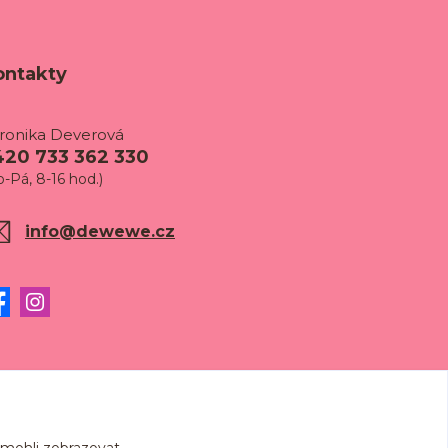
ontakty
ronika Deverová
420 733 362 330
o-Pá, 8-16 hod.)
info@dewewe.cz