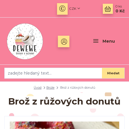
0
ks
CZK
0 Kč
Menu
Hledat
Úvod
Brože
Brož z růžových donutů
Brož z růžových donutů