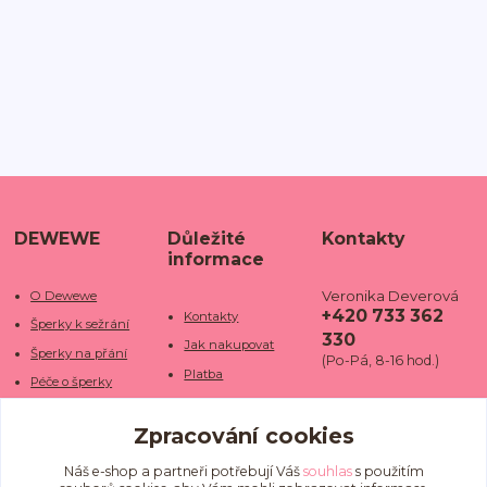
DEWEWE
Důležité
Kontakty
informace
Veronika Deverová
O Dewewe
+420 733 362
Kontakty
Šperky k sežrání
330
Jak nakupovat
Šperky na přání
(Po-Pá, 8-16 hod.)
Platba
Péče o šperky
Doba dodání
info@dewe
Trhy a jarmarky
we.cz
Zpracování cookies
Doprava
Kamenné obchody
Vrácení a reklamace
Fotogalerie
Náš e-shop a partneři potřebují Váš
souhlas
s použitím