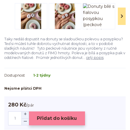
Taky nedáš dopustit na donuty se slaďoučkou polevou a posypkou?
Teď si můžeš tuhle dobrotu vychutnat dosytosti, a to v podobě
sladkých náušnic! Tyto peckové náušnice jsou vyrobeny z ručně
modelovaných donutů z FIMO hmoty. Poleva je bílá a posypka pak v
odstínech fialové. Průměr jednotlivých donut...
celý popis
Dostupnost
1-2 týdny
Nejsme plátci DPH
280 Kč
/
pár
Přidat do košíku