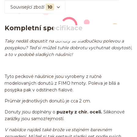
Související zboží
10
Kompletní specifikace
Taky nedáš dopustit na donuty se slaďoučkou polevou a
posypkou? Teď si můžeš tuhle dobrotu vychutnat dosytosti,
a to v podobě sladkých náušnic!
Tyto peckové náušnice jsou vyrobeny z ručně
modelovaných donutů z FIMO hmoty. Poleva je bílá a
posypka pak v odstínech fialové.
Průměr jednotlivých donutů je cca 2 cm.
Donuty jsou doplněny o
puzety z chir. oceli.
Silikonové
zarážky jsou samozřejmostí.
V nabídce najdeš také brože ve stejném barevném
provedení. Můžeš si tak sestavit sladký set podle svých