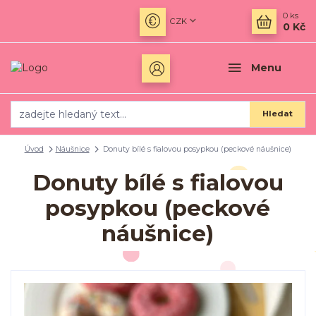
0
ks
CZK
0 Kč
Menu
Hledat
Úvod
Náušnice
Donuty bílé s fialovou posypkou (peckové náušnice)
Donuty bílé s fialovou
posypkou (peckové
náušnice)