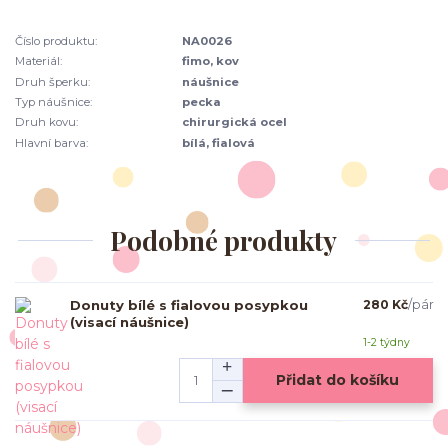
Číslo produktu:
NA0026
Materiál:
fimo, kov
Druh šperku:
náušnice
Typ náušnice:
pecka
Druh kovu:
chirurgická ocel
Hlavní barva:
bílá, fialová
Podobné produkty
Donuty bílé s fialovou posypkou
280 Kč
/
pár
(visací náušnice)
1-2 týdny
Přidat do košíku