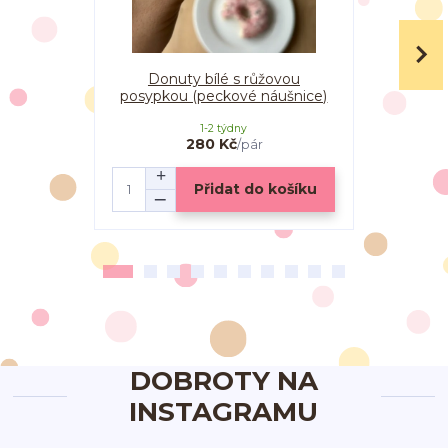
Donuty bílé s růžovou
Donuty bíl
posypkou (peckové náušnice)
(vi
1-2 týdny
280 Kč
/
pár
Přidat do košíku
DOBROTY NA
INSTAGRAMU