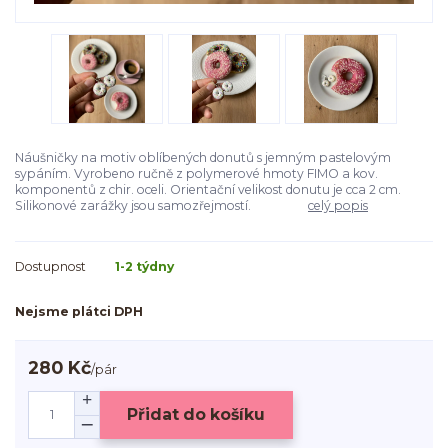
Náušničky na motiv oblíbených donutů s jemným pastelovým
sypáním. Vyrobeno ručně z polymerové hmoty FIMO a kov.
komponentů z chir. oceli. Orientační velikost donutu je cca 2 cm.
Silikonové zarážky jsou samozřejmostí.
celý popis
Dostupnost
1-2 týdny
Nejsme plátci DPH
280 Kč
/
pár
Přidat do košíku