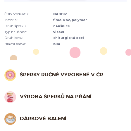
Číslo produktu:
NA0192
Materiál:
fimo, kov, polymer
Druh šperku:
náušnice
Typ náušnice:
visací
Druh kovu:
chirurgická ocel
Hlavní barva:
bílá
ŠPERKY RUČNĚ VYROBENÉ V ČR
VÝROBA ŠPERKŮ NA PŘÁNÍ
DÁRKOVÉ BALENÍ