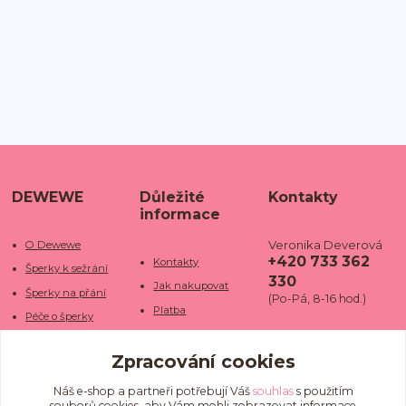
DEWEWE
Důležité
Kontakty
informace
Veronika Deverová
O Dewewe
+420 733 362
Kontakty
Šperky k sežrání
330
Jak nakupovat
Šperky na přání
(Po-Pá, 8-16 hod.)
Platba
Péče o šperky
Doba dodání
info@dewe
Trhy a jarmarky
we.cz
Zpracování cookies
Doprava
Kamenné obchody
Vrácení a reklamace
Fotogalerie
Náš e-shop a partneři potřebují Váš
souhlas
s použitím
souborů cookies, aby Vám mohli zobrazovat informace
Obchodní podmínky