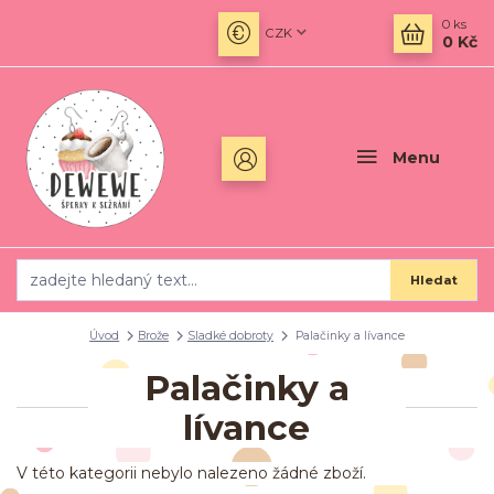
0
ks
CZK
0 Kč
Menu
Hledat
Úvod
Brože
Sladké dobroty
Palačinky a lívance
Palačinky a
lívance
V této kategorii nebylo nalezeno žádné zboží.