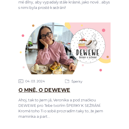
mé dílny, aby vypadaly stále krásně, jako nové...abys
s nimi byla prostě k sežrání!
04
03
2024
Šperky
O MNĚ, O DEWEWE
Ahoj, tak to jsem já, Veronika a pod značkou
DEWEWE pro Tebe tvořím ŠPERKY K SEŽRÁNÍ.
Kromě toho Ti o sobě prozradím taky to, že jsem
maminka a part...