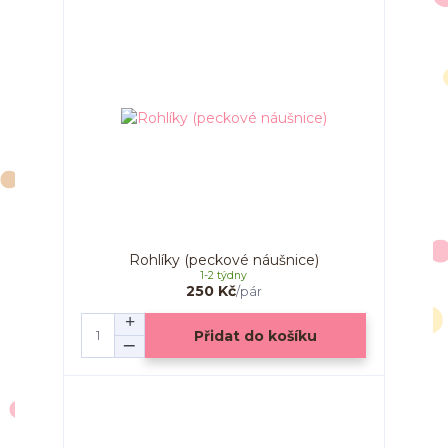
Rohlíky (peckové náušnice)
1-2 týdny
250 Kč
/
pár
Přidat do košíku