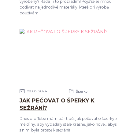
vyrobeny? Ráda Ti to prozradím! Pojď se se mnou
podívat na jednotlivé materiály, které při výrobě
používám.
08
03
2024
Šperky
JAK PEČOVAT O ŠPERKY K
SEŽRÁNÍ?
Dnes pro Tebe mám pár tipů, jak pečovat o šperky z
mé dílny, aby vypadaly stále krásně, jako nové...abys
s nimi byla prostě k sežrání!