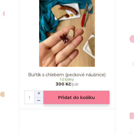
Buřtík s chlebem (peckové náušnice)
1-2 týdny
300 Kč
/
pár
Přidat do košíku