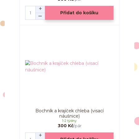
Přidat do košíku
Bochník a krajíček chleba (visací
náušnice)
1-2 týdny
300 Kč
/
pár