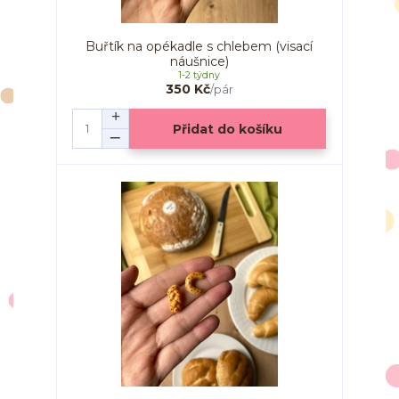
Buřtík na opékadle s chlebem (visací
náušnice)
1-2 týdny
350 Kč
/
pár
Přidat do košíku