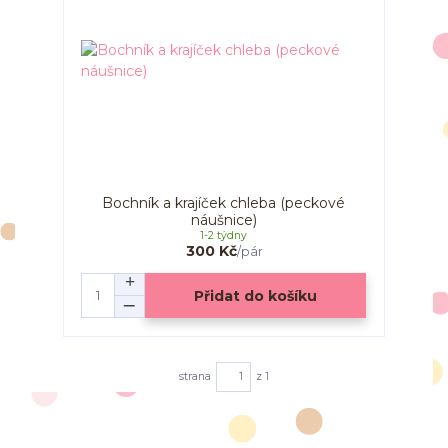
Bochník a krajíček chleba (peckové
náušnice)
1-2 týdny
300 Kč
/
pár
Přidat do košíku
strana
z 1