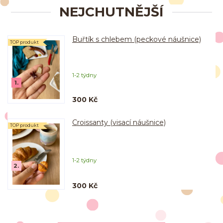
NEJCHUTNĚJŠÍ
Buřtík s chlebem (peckové náušnice)
TOP produkt
1-2 týdny
1.
300 Kč
Croissanty (visací náušnice)
TOP produkt
1-2 týdny
2.
300 Kč