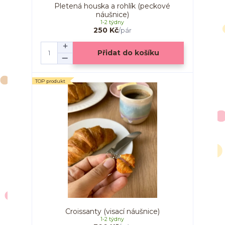
Pletená houska a rohlík (peckové
náušnice)
1-2 týdny
250 Kč
/
pár
Přidat do košíku
TOP produkt
Croissanty (visací náušnice)
1-2 týdny