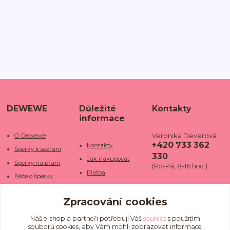
DEWEWE
Důležité
Kontakty
informace
Veronika Deverová
O Dewewe
+420 733 362
Kontakty
Šperky k sežrání
330
Jak nakupovat
Šperky na přání
(Po-Pá, 8-16 hod.)
Platba
Péče o šperky
Doba dodání
info@dewe
Trhy a jarmarky
we.cz
Zpracování cookies
Doprava
Kamenné obchody
Vrácení a reklamace
Fotogalerie
Náš e-shop a partneři potřebují Váš
souhlas
s použitím
souborů cookies, aby Vám mohli zobrazovat informace
Obchodní podmínky