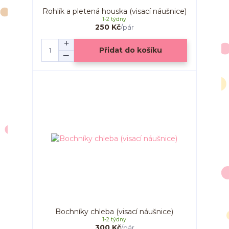
Rohlík a pletená houska (visací náušnice)
1-2 týdny
250 Kč
/
pár
Přidat do košíku
Bochníky chleba (visací náušnice)
1-2 týdny
300 Kč
/
pár