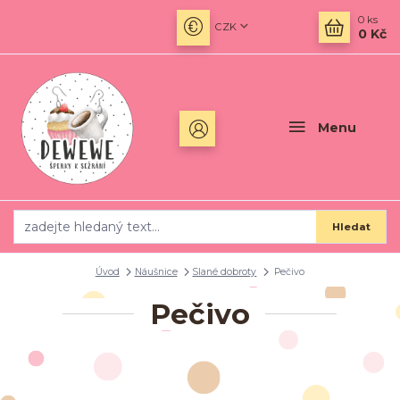
0
ks
CZK
0 Kč
Menu
Hledat
Úvod
Náušnice
Slané dobroty
Pečivo
Pečivo