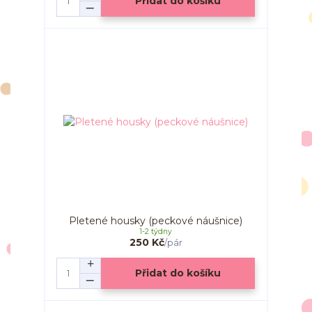
Přidat do košíku
Pletené housky (peckové náušnice)
1-2 týdny
250 Kč
/
pár
Přidat do košíku