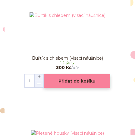
Buřtík s chlebem (visací náušnice)
1-2 týdny
300 Kč
/
pár
Přidat do košíku