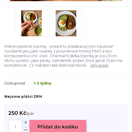
Pěkně opečené topinky - přesně to představují tyto náušnice!
Vyrobené jsou jako visačky z polymerové hmoty FIMO a kov.
komponentůz chir. oceli. Orientační délka topinky je cca 2,5 cm.
Mohu vyrobit i jako pecky, náhrdelník, prsten, brož apod. Stačí mě
kontaktovat. :) V nabídce také další topinkové ...
celý popis
Dostupnost
1-2 týdny
Nejsme plátci DPH
250 Kč
/
pár
Přidat do košíku