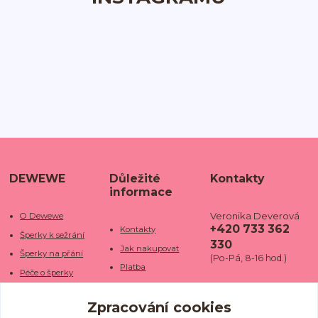
DEWEWE
Důležité
Kontakty
informace
Veronika Deverová
O Dewewe
+420 733 362
Kontakty
Šperky k sežrání
330
Jak nakupovat
Šperky na přání
(Po-Pá, 8-16 hod.)
Platba
Péče o šperky
Doba dodání
info@dewe
Trhy a jarmarky
we.cz
Zpracování cookies
Doprava
Kamenné obchody