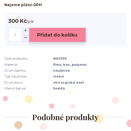
Nejsme plátci DPH
300 Kč
/
pár
Přidat do košíku
Číslo produktu:
NA0150
Materiál:
fimo, kov, polymer
Druh šperku:
náušnice
Typ náušnice:
visací
Druh kovu:
chirurgická ocel
Hlavní barva:
hnědá
Podobné produkty