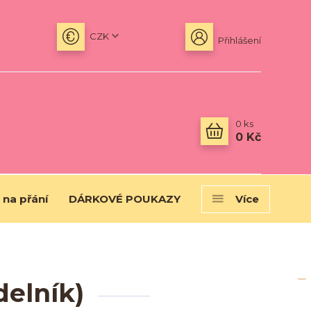
CZK
Přihlášení
0
ks
0 Kč
 na přání
DÁRKOVÉ POUKAZY
Více
delník)