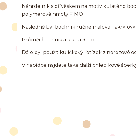
Náhrdelník s přívěskem na motiv kulatého bo
polymerové hmoty FIMO.
Následně byl bochník ručně malován akrylový
Průměr bochníku je cca 3 cm.
Dále byl použit kuličkový řetízek z nerezové o
V nabídce najdete také další chlebíkové šperk