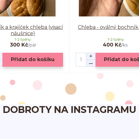
 a krajíček chleba (visací
Chleba - oválný bochník 
náušnice)
1-2 týdny
1-2 týdny
300 Kč
400 Kč
/
pár
/
ks
Přidat do košíku
Přidat do ko
DOBROTY NA INSTAGRAMU