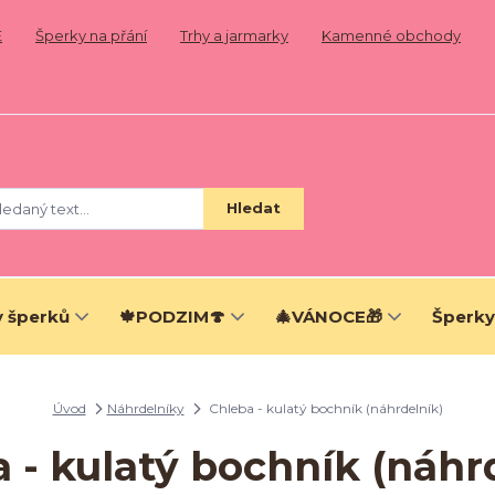
E
Šperky na přání
Trhy a jarmarky
Kamenné obchody
Hledat
 šperků
🍁PODZIM🍄
🎄VÁNOCE🎁
Šperky
Úvod
Náhrdelníky
Chleba - kulatý bochník (náhrdelník)
 - kulatý bochník (náhr