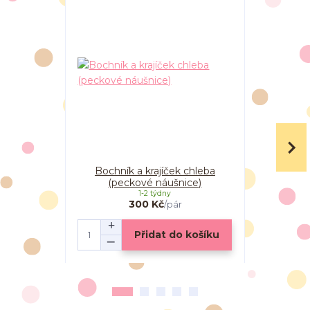
Bochník a krajíček chleba
Bochník a k
(peckové náušnice)
1-2 týdny
300 Kč
/
pár
Přidat do košíku