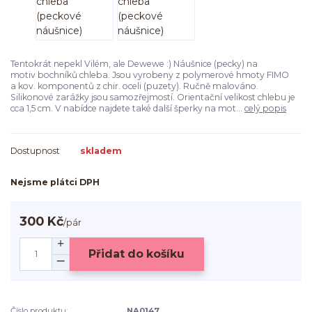
Tentokrát nepekl Vilém, ale Dewewe :) Náušnice (pecky) na
motiv bochníků chleba. Jsou vyrobeny z polymerové hmoty FIMO
a kov. komponentů z chir. oceli (puzety). Ručně malováno.
Silikonové zarážky jsou samozřejmostí. Orientační velikost chlebu je
cca 1,5 cm. V nabídce najdete také další šperky na mot...
celý popis
Dostupnost
skladem
Nejsme plátci DPH
300 Kč
/
pár
Přidat do košíku
Číslo produktu:
NA0147