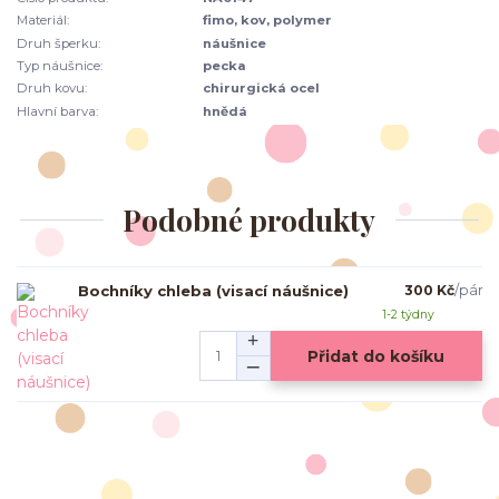
Materiál:
fimo, kov, polymer
Druh šperku:
náušnice
Typ náušnice:
pecka
Druh kovu:
chirurgická ocel
Hlavní barva:
hnědá
Podobné produkty
Bochníky chleba (visací náušnice)
300 Kč
/
pár
1-2 týdny
Přidat do košíku