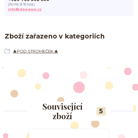
(Po-Pá, 8-16 hod.)
info@dewewe.cz
Zboží zařazeno v kategoriích
🎄POD STROMEČEK 🎄
Související
5
zboží