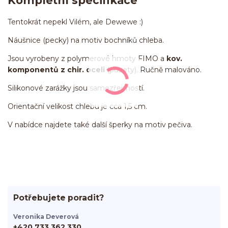
Kompletní specifikace
Tentokrát nepekl Vilém, ale Dewewe :)
Náušnice (pecky) na motiv bochníků chleba.
Jsou vyrobeny z polymerové hmoty FIMO a
kov.
komponentů z chir. oceli
(puzety). Ručně malováno.
Silikonové zarážky jsou samozřejmostí.
Orientační velikost chlebu je cca 1,5 cm.
V nabídce najdete také další šperky na motiv pečiva.
Potřebujete poradit?
Veronika Deverová
+420 733 362 330