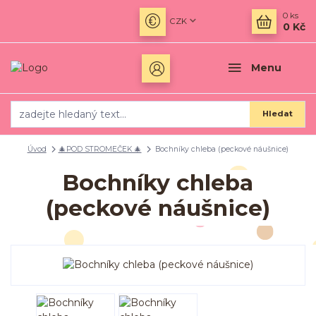
0
ks
CZK
0 Kč
Menu
Hledat
Úvod
🎄POD STROMEČEK 🎄
Bochníky chleba (peckové náušnice)
Bochníky chleba
(peckové náušnice)