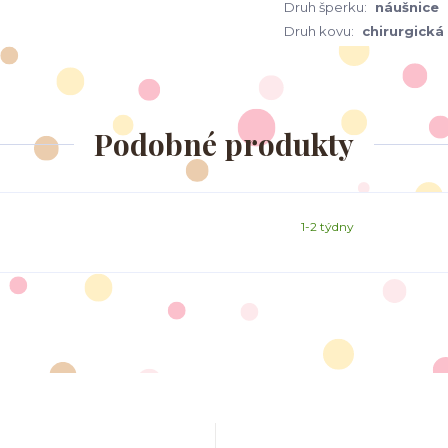
Druh šperku:
náušnice
Druh kovu:
chirurgická
Podobné produkty
1-2 týdny