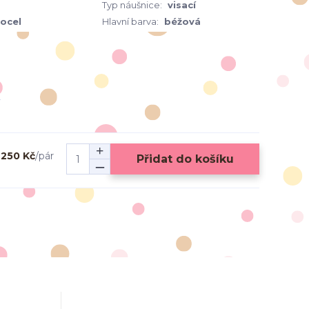
Typ náušnice:
visací
 ocel
Hlavní barva:
béžová
250 Kč
/
pár
Přidat do košíku