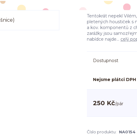
Tentokrát nepekl Vilém
pletených houstiček 
a kov. komponentů z chir
zarážky jsou samozřejmo
nabídce najde...
celý po
Dostupnost
Nejsme plátci DPH
250 Kč
/
pár
Číslo produktu:
NA0154