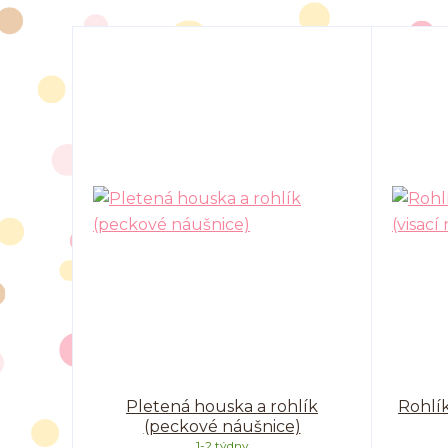
Pletená houska a rohlík
Rohlík
(peckové náušnice)
1-2 týdny