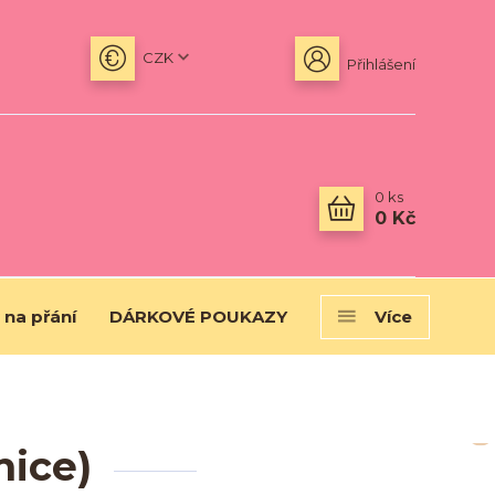
CZK
Přihlášení
0
ks
0 Kč
 na přání
DÁRKOVÉ POUKAZY
Více
nice)