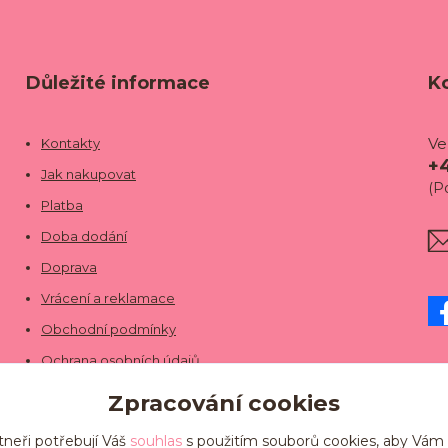
Důležité informace
K
Ve
Kontakty
+
Jak nakupovat
(P
Platba
Doba dodání
Doprava
Vrácení a reklamace
Obchodní podmínky
Ochrana osobních údajů
Zpracování cookies
tneři potřebují Váš
souhlas
s použitím souborů cookies, aby Vám