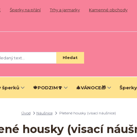
E
Šperky na přání
Trhy a jarmarky
Kamenné obchody
Hledat
 šperků
🍁PODZIM🍄
🎄VÁNOCE🎁
Šperky
Úvod
Náušnice
Pletené housky (visací náušnice)
ené housky (visací náuš