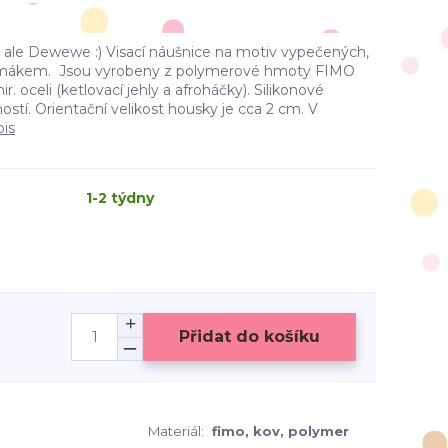
, ale Dewewe :) Visací náušnice na motiv vypečených,
s mákem. Jsou vyrobeny z polymerové hmoty FIMO
. oceli (ketlovací jehly a afroháčky). Silikonové
stí. Orientační velikost housky je cca 2 cm. V
pis
1-2 týdny
Přidat do košíku
Materiál:
fimo, kov, polymer