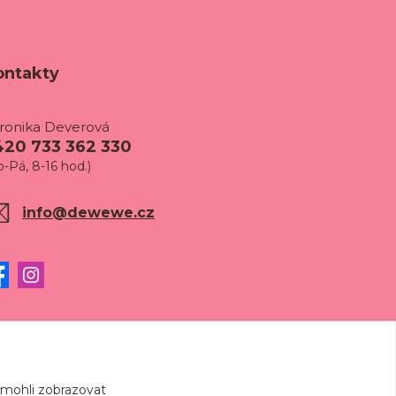
ontakty
ronika Deverová
420 733 362 330
o-Pá, 8-16 hod.)
info@dewewe.cz
 mohli zobrazovat