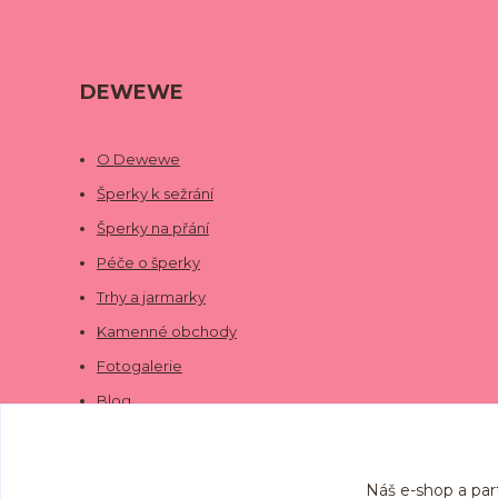
DEWEWE
O Dewewe
Šperky k sežrání
Šperky na přání
Péče o šperky
Trhy a jarmarky
Kamenné obchody
Fotogalerie
Blog
Náš e-shop a par