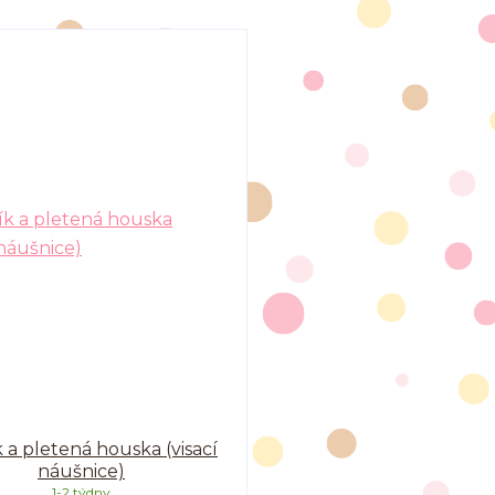
 a pletená houska (visací
náušnice)
1-2 týdny