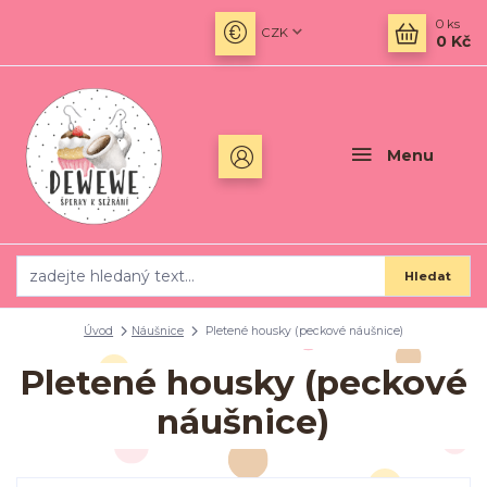
0
ks
CZK
0 Kč
Menu
Hledat
Úvod
Náušnice
Pletené housky (peckové náušnice)
Pletené housky (peckové
náušnice)