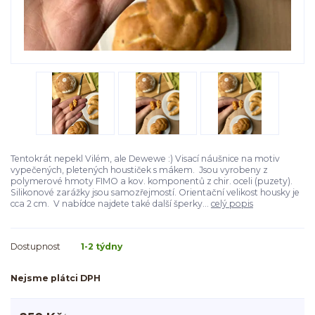
Tentokrát nepekl Vilém, ale Dewewe :) Visací náušnice na motiv
vypečených, pletených houstiček s mákem. Jsou vyrobeny z
polymerové hmoty FIMO a kov. komponentů z chir. oceli (puzety).
Silikonové zarážky jsou samozřejmostí. Orientační velikost housky je
cca 2 cm. V nabídce najdete také další šperky...
celý popis
Dostupnost
1-2 týdny
Nejsme plátci DPH