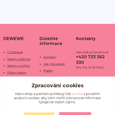
DEWEWE
Důležité
Kontakty
informace
Veronika Deverová
O Dewewe
+420 733 362
Kontakty
Šperky k sežrání
330
Jak nakupovat
Šperky na přání
(Po-Pá, 8-16 hod.)
Platba
Péče o šperky
Doba dodání
info@dewe
Trhy a jarmarky
we.cz
Zpracování cookies
Doprava
Kamenné obchody
Vrácení a reklamace
Fotogalerie
Náš e-shop a partneři potřebují Váš
souhlas
s použitím
souborů cookies, aby Vám mohli zobrazovat informace
Obchodní podmínky
Blog
týkající se Vašich zájmů.
Ochrana osobních
údajů