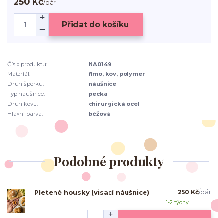
250 Kč
/
pár
Přidat do košíku
Číslo produktu:
NA0149
Materiál:
fimo, kov, polymer
Druh šperku:
náušnice
Typ náušnice:
pecka
Druh kovu:
chirurgická ocel
Hlavní barva:
béžová
Podobné produkty
Pletené housky (visací náušnice)
250 Kč
/
pár
1-2 týdny