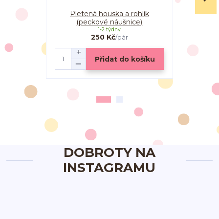
Pletená houska a rohlík
Rohlík a p
(peckové náušnice)
1-2 týdny
250 Kč
/
pár
Přidat do košíku
DOBROTY NA
INSTAGRAMU