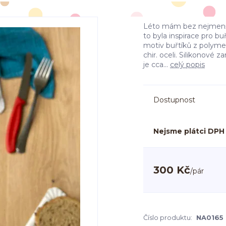
Léto mám bez nejmenší
to byla inspirace pro b
motiv buřtíků z polym
chir. oceli. Silikonové 
je cca...
celý popis
Dostupnost
Nejsme plátci DPH
300 Kč
/
pár
Číslo produktu:
NA0165