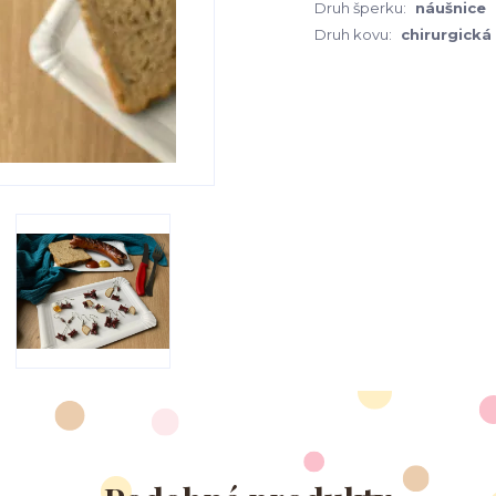
Druh šperku:
náušnice
Druh kovu:
chirurgická