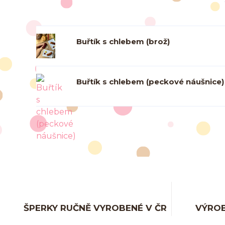
Buřtík s chlebem (brož)
Buřtík s chlebem (peckové náušnice)
ŠPERKY RUČNĚ VYROBENÉ V ČR
VÝROB