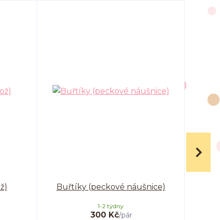
ž)
Buřtíky (peckové náušnice)
Bu
1-2 týdny
300 Kč
/
pár