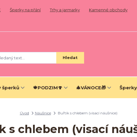
E
Šperky na přání
Trhy a jarmarky
Kamenné obchody
Hledat
 šperků
🍁PODZIM🍄
🎄VÁNOCE🎁
Šperky
Úvod
Náušnice
Buřtík s chlebem (visací náušnice)
k s chlebem (visací náu