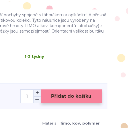
 pochyby spojené s táborákem a opíkáním! A přesně
uřtíkovou kolekci. Tyto náušnice jsou vyrobeny na
erové hmoty FIMO a kov. komponentů (afroháčky) z
zarážky jsou samozřejmostí. Orientační velikost buřtíku
1-2 týdny
Přidat do košíku
Materiál:
fimo, kov, polymer