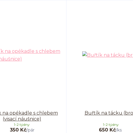
k na opékadle s chlebem
Buřtík na tácku (bro
(visací náušnice)
1-2 týdny
1-2 týdny
350 Kč
650 Kč
/
pár
/
ks