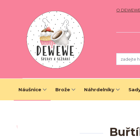
O DEWEW
Náušnice
Brože
Náhrdelníky
Sady
Buřtí