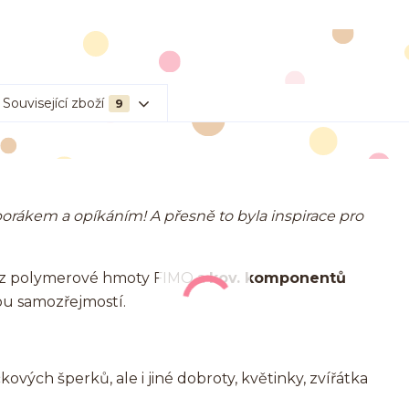
Související zboží
9
rákem a opíkáním! A přesně to byla inspirace pro
ů z polymerové hmoty FIMO a
kov. komponentů
ou samozřejmostí.
vých šperků, ale i jiné dobroty, květinky, zvířátka