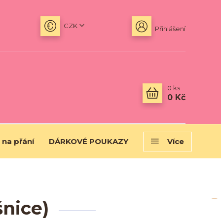
CZK
Přihlášení
0
ks
0 Kč
 na přání
DÁRKOVÉ POUKAZY
Více
šnice)