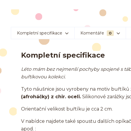
Kompletní specifikace
Komentáře
0
Kompletní specifikace
Léto mám bez nejmenší pochyby spojené s tábo
buřtíkovou kolekci.
Tyto náušnice jsou vyrobeny na motiv buřtík
(afroháčky) z chir. oceli.
Silikonové zarážky js
Orientační velikost buřtíku je cca 2 cm.
V nabídce najdete také spoustu dalších opíkačko
apod. :