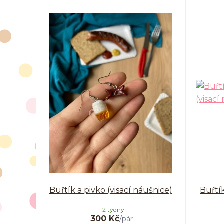
Buřtík a pivko (visací náušnice)
Buřtí
1-2 týdny
300 Kč
/
pár