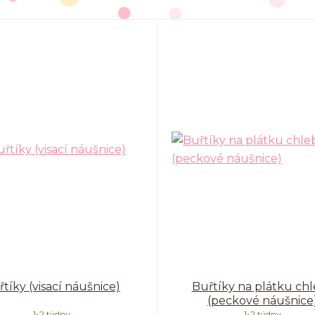
tíky (visací náušnice)
Buřtíky na plátku ch
(peckové náušnice
1-2 týdny
1-2 týdny