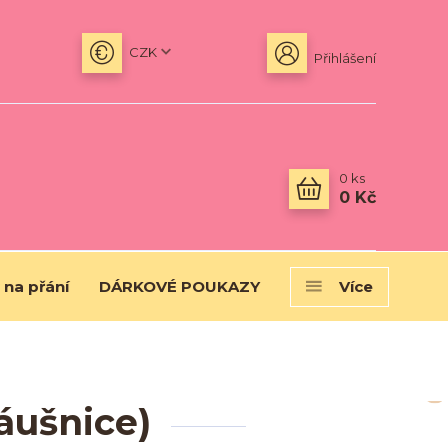
CZK
Přihlášení
0
ks
0 Kč
 na přání
DÁRKOVÉ POUKAZY
Více
áušnice)