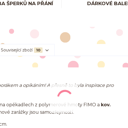
A ŠPERKŮ NA PŘÁNÍ
DÁRKOVÉ BALE
Související zboží
10
rákem a opíkáním! A přesně to byla inspirace pro
ů na opékadlech z polymerové hmoty FIMO a
kov.
nové zarážky jsou samozřejmostí.
 cm.