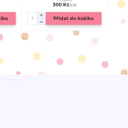
300 Kč
/
pár
šíku
Přidat do košíku