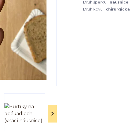
Druh šperku:
náušnice
Druh kovu:
chirurgická