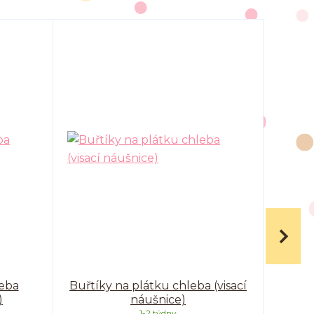
leba
Buřtíky na plátku chleba (visací
Buř
)
náušnice)
1-2 týdny