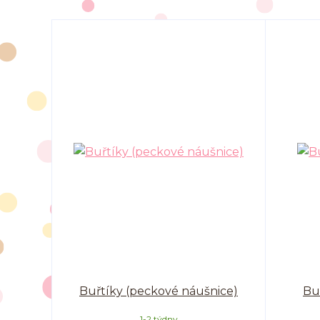
Buřtíky (peckové náušnice)
Buř
1-2 týdny