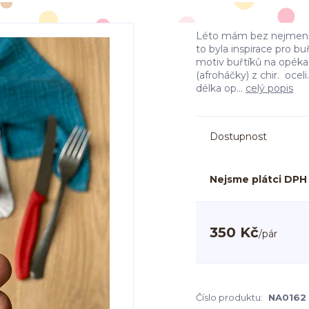
Léto mám bez nejmenší
to byla inspirace pro b
motiv buřtíků na opék
(afroháčky) z chir. ocel
délka op...
celý popis
Dostupnost
Nejsme plátci DPH
350 Kč
/
pár
Číslo produktu:
NA0162