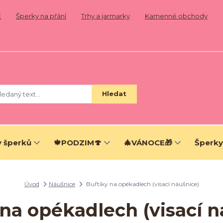
E
Šperky na přání
Trhy a jarmarky
Kamenné obchody
Hledat
 šperků
🍁PODZIM🍄
🎄VÁNOCE🎁
Šperky
Úvod
Náušnice
Buřtíky na opékadlech (visací náušnice)
 na opékadlech (visací n