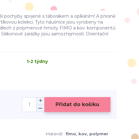
 pochyby spojené s táborákem a opíkáním! A přesně
uřtíkovou kolekci. Tyto náušnice jsou vyrobeny na
adlech z polymerové hmoty FIMO a kov. komponentů
i. Silikonové zarážky jsou samozřejmostí. Orientační
1-2 týdny
Přidat do košíku
Materiál:
fimo, kov, polymer