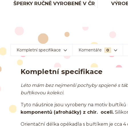
ŠPERKY RUČNĚ VYROBENÉ V ČR
VÝROB
Kompletní specifikace
Komentáře
0
Kompletní specifikace
Léto mám bez nejmenší pochyby spojené s tábo
buřtíkovou kolekci.
Tyto náušnice jsou vyrobeny na motiv buřtík
komponentů (afroháčky) z chir. oceli.
Siliko
Orientační délka opékadla s buřtíkem je cca 4