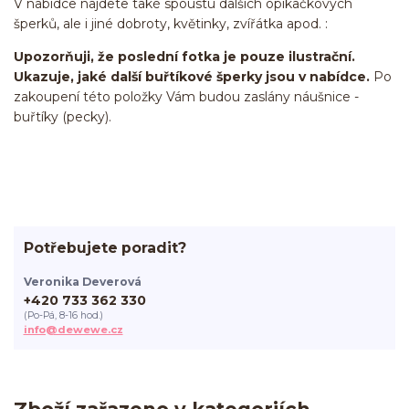
V nabídce najdete také spoustu dalších opíkačkových
šperků, ale i jiné dobroty, květinky, zvířátka apod. :
Upozorňuji, že poslední fotka je pouze ilustrační.
Ukazuje, jaké další buřtíkové šperky jsou v nabídce.
Po
zakoupení této položky Vám budou zaslány náušnice -
buřtíky (pecky).
Potřebujete poradit?
Veronika Deverová
+420 733 362 330
(Po-Pá, 8-16 hod.)
info@dewewe.cz