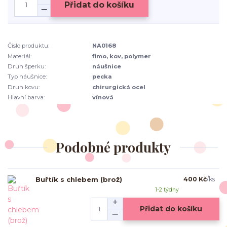
Přidat do košíku
Číslo produktu:
NA0168
Materiál:
fimo, kov, polymer
Druh šperku:
náušnice
Typ náušnice:
pecka
Druh kovu:
chirurgická ocel
Hlavní barva:
vínová
Podobné produkty
Buřtík s chlebem (brož)
400 Kč
/
ks
1-2 týdny
Přidat do košíku