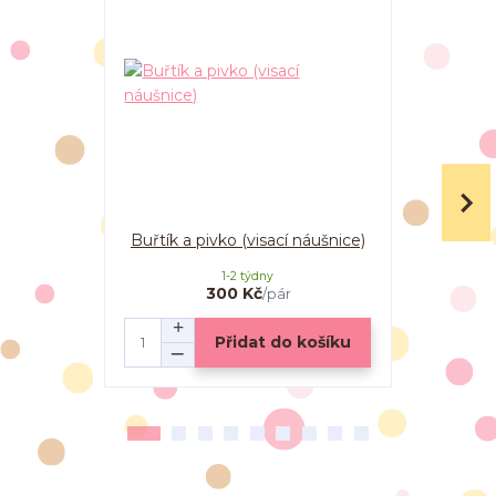
Buřtík a pivko (visací náušnice)
Buřtík na
(vi
1-2 týdny
300 Kč
/
pár
Přidat do košíku