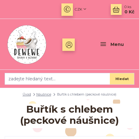
0
ks
CZK
0 Kč
Menu
Hledat
Úvod
Náušnice
Buřtík s chlebem (peckové náušnice)
Buřtík s chlebem
(peckové náušnice)