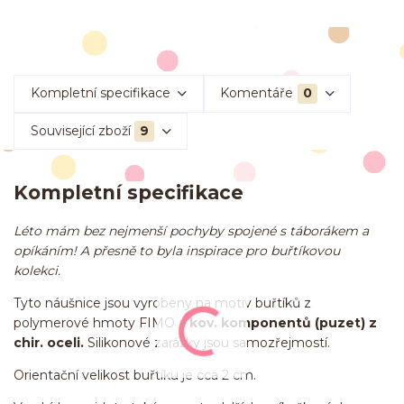
Kompletní specifikace
Komentáře
0
Související zboží
9
Kompletní specifikace
Léto mám bez nejmenší pochyby spojené s táborákem a
opíkáním! A přesně to byla inspirace pro buřtíkovou
kolekci.
Tyto náušnice jsou vyrobeny na motiv buřtíků z
polymerové hmoty FIMO a
kov. komponentů (puzet) z
chir. oceli.
Silikonové zarážky jsou samozřejmostí.
Orientační velikost buřtíku je cca 2 cm.