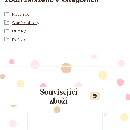
Zboží zařazeno v kategoriích
Náušnice
Slané dobroty
Buřtíky
Pečivo
Související
9
zboží