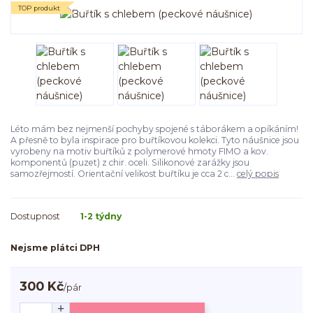
TOP produkt
Léto mám bez nejmenší pochyby spojené s táborákem a opíkáním!
A přesně to byla inspirace pro buřtíkovou kolekci. Tyto náušnice jsou
vyrobeny na motiv buřtíků z polymerové hmoty FIMO a kov.
komponentů (puzet) z chir. oceli. Silikonové zarážky jsou
samozřejmostí. Orientační velikost buřtíku je cca 2 c...
celý popis
Dostupnost
1-2 týdny
Nejsme plátci DPH
300 Kč
/
pár