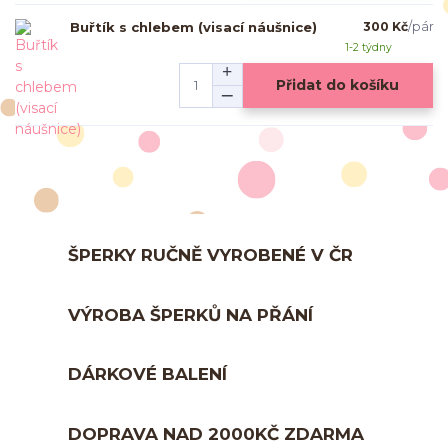
Buřtík s chlebem (visací náušnice)
300 Kč
/
pár
1-2 týdny
Přidat do košíku
ŠPERKY RUČNĚ VYROBENÉ V ČR
VÝROBA ŠPERKŮ NA PŘÁNÍ
DÁRKOVÉ BALENÍ
DOPRAVA NAD 2000KČ ZDARMA