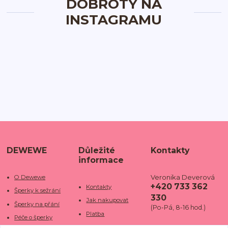
DOBROTY NA
INSTAGRAMU
DEWEWE
Důležité
Kontakty
informace
Veronika Deverová
O Dewewe
+420 733 362
Kontakty
Šperky k sežrání
330
Jak nakupovat
Šperky na přání
(Po-Pá, 8-16 hod.)
Platba
Péče o šperky
Doba dodání