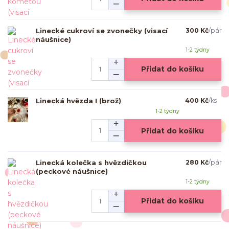
Linecké cukroví se zvonečky (visací
300 Kč
/
pár
náušnice)
1-2 týdny
Přidat do košíku
Linecká hvězda I (brož)
400 Kč
/
ks
1-2 týdny
Přidat do košíku
Linecká kolečka s hvězdičkou
280 Kč
/
pár
(peckové náušnice)
1-2 týdny
Přidat do košíku