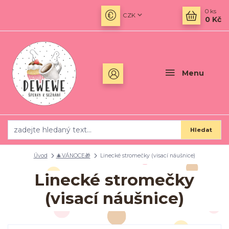
0
ks
CZK
0 Kč
Menu
Hledat
Úvod
🎄VÁNOCE🎁
Linecké stromečky (visací náušnice)
Linecké stromečky
(visací náušnice)