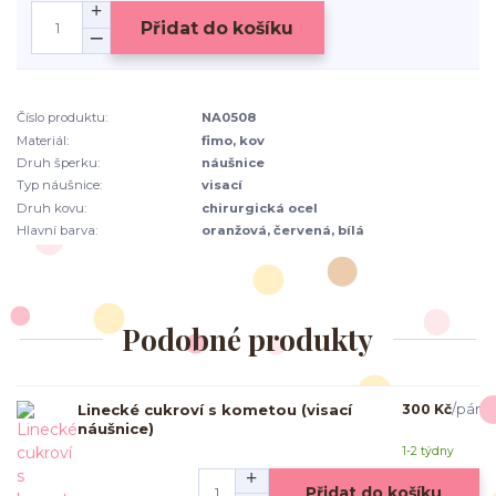
Přidat do košíku
Číslo produktu:
NA0508
Materiál:
fimo, kov
Druh šperku:
náušnice
Typ náušnice:
visací
Druh kovu:
chirurgická ocel
Hlavní barva:
oranžová, červená, bílá
Podobné produkty
Linecké cukroví s kometou (visací
300 Kč
/
pár
náušnice)
1-2 týdny
Přidat do košíku