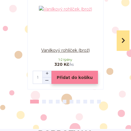
Vanilkový rohlíček (brož)
Vanilkov
zvoneček
1-2 týdny
320 Kč
/
ks
Přidat do košíku