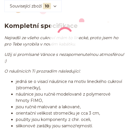
Související zboží
10
Kompletní specifikace
Nejradši ze všeho cukroví mám to linecké, proto jsem ho
pro Tebe vyrobila v novém kabátku.
Užij si promlsané Vánoce s nezapomenutelnou atmosférou!
:)
O náušnicích Ti prozradím následující:
jedná se o visací náušnice na motiv lineckého cukroví
(stromečky),
náušnice jsou ručně modelované z polymerové
hmoty FIMO,
jsou ručně malované a lakované,
orientační velikost stromečku je cca 3 cm,
použity jsou komponenty z chir. oceli,
silikonové zarážky jsou samozřejmostí.