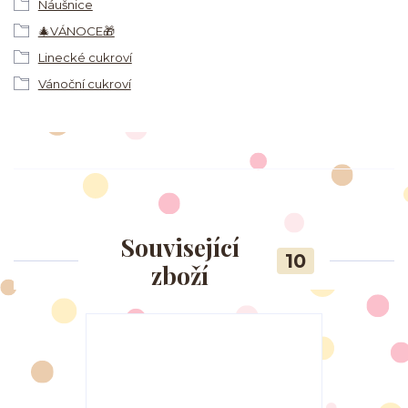
Náušnice
🎄VÁNOCE🎁
Linecké cukroví
Vánoční cukroví
Související
10
zboží