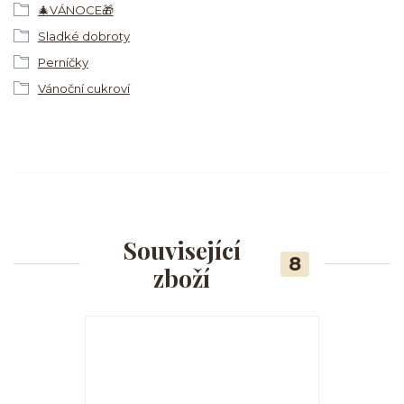
🎄VÁNOCE🎁
Sladké dobroty
Perníčky
Vánoční cukroví
Související
8
zboží