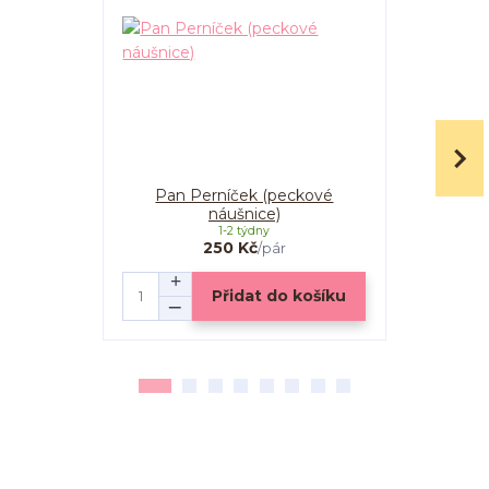
Pan Perníček (peckové
Pan P
náušnice)
1-2 týdny
250 Kč
/
pár
Přidat do košíku