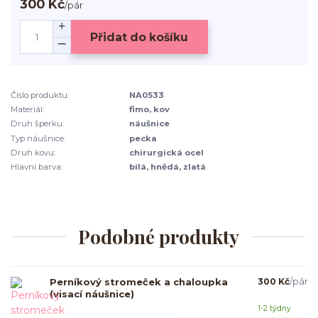
300 Kč
/
pár
Přidat do košíku
Číslo produktu:
NA0533
Materiál:
fimo, kov
Druh šperku:
náušnice
Typ náušnice:
pecka
Druh kovu:
chirurgická ocel
Hlavní barva:
bílá, hnědá, zlatá
Podobné produkty
Perníkový stromeček a chaloupka
300 Kč
/
pár
(visací náušnice)
1-2 týdny