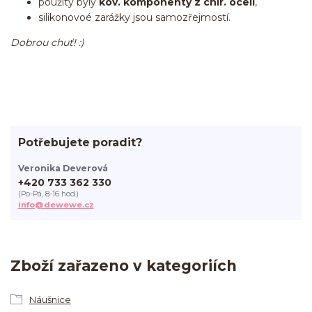
použity byly
kov. komponenty z chir. oceli
,
silikonovoé zarážky jsou samozřejmostí.
Dobrou chuť! :)
Potřebujete poradit?
Veronika Deverová
+420 733 362 330
(Po-Pá, 8-16 hod.)
info@dewewe.cz
Zboží zařazeno v kategoriích
Náušnice