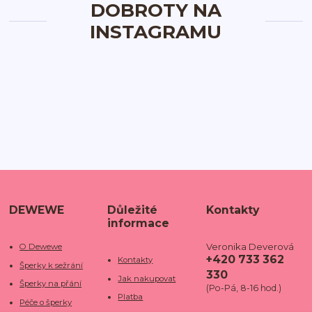
DOBROTY NA
INSTAGRAMU
DEWEWE
Důležité
Kontakty
informace
Veronika Deverová
O Dewewe
+420 733 362
Kontakty
Šperky k sežrání
330
Jak nakupovat
Šperky na přání
(Po-Pá, 8-16 hod.)
Platba
Péče o šperky