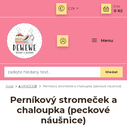
0
ks
CZK
0 Kč
Menu
Hledat
Úvod
🎄VÁNOCE🎁
Perníkový stromeček a chaloupka (peckové náušnice)
Perníkový stromeček a
chaloupka (peckové
náušnice)