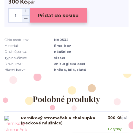
300 Kč
/
pár
Přidat do košíku
Číslo produktu:
NA0532
Materiál:
fimo, kov
Druh šperku:
náušnice
Typ náušnice:
visací
Druh kovu:
chirurgická ocel
Hlavní barva:
hnědá, bílá, zlatá
Podobné produkty
Perníkový stromeček a chaloupka
300 Kč
/
pár
(peckové náušnice)
1-2 týdny