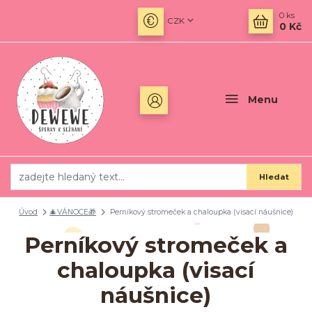
0
ks
CZK
0 Kč
Menu
Hledat
Úvod
🎄VÁNOCE🎁
Perníkový stromeček a chaloupka (visací náušnice)
Perníkový stromeček a
chaloupka (visací
náušnice)