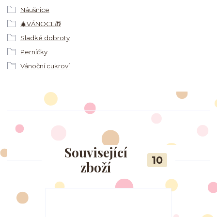
Náušnice
🎄VÁNOCE🎁
Sladké dobroty
Perníčky
Vánoční cukroví
Související
10
zboží