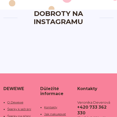
DOBROTY NA
INSTAGRAMU
DEWEWE
Důležité
Kontakty
informace
Veronika Deverová
O Dewewe
+420 733 362
Kontakty
Šperky k sežrání
330
Jak nakupovat
Šperky na přání