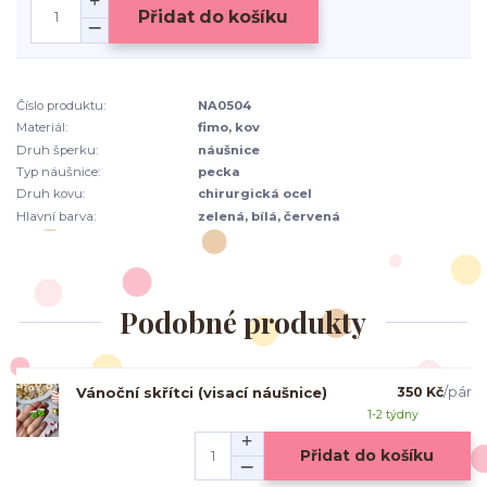
Přidat do košíku
Číslo produktu:
NA0504
Materiál:
fimo, kov
Druh šperku:
náušnice
Typ náušnice:
pecka
Druh kovu:
chirurgická ocel
Hlavní barva:
zelená, bílá, červená
Podobné produkty
Vánoční skřítci (visací náušnice)
350 Kč
/
pár
1-2 týdny
Přidat do košíku