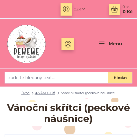
0
ks
CZK
0 Kč
Menu
Hledat
Úvod
🎄VÁNOCE🎁
Vánoční skřítci (peckové náušnice)
Vánoční skřítci (peckové
náušnice)