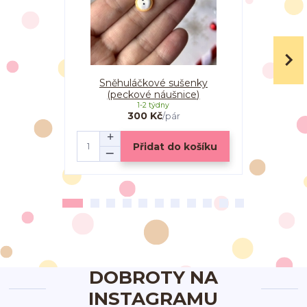
Sněhuláčkové sušenky
Linecké
(peckové náušnice)
(vi
1-2 týdny
300 Kč
/
pár
Přidat do košíku
DOBROTY NA
INSTAGRAMU