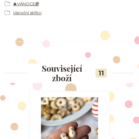
🎄VÁNOCE🎁
Vánoční skřítci
Související
11
zboží