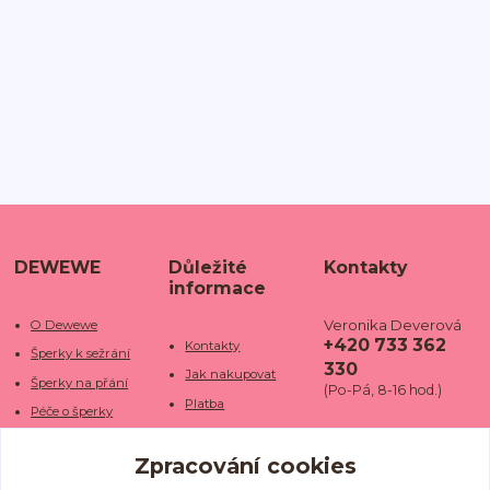
DEWEWE
Důležité
Kontakty
informace
Veronika Deverová
O Dewewe
+420 733 362
Kontakty
Šperky k sežrání
330
Jak nakupovat
Šperky na přání
(Po-Pá, 8-16 hod.)
Platba
Péče o šperky
Doba dodání
info@dewe
Trhy a jarmarky
we.cz
Zpracování cookies
Doprava
Kamenné obchody