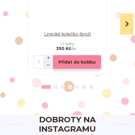
Linecké kolečko (brož)
Vanilko
1-2 týdny
350 Kč
/
ks
Přidat do košíku
DOBROTY NA
INSTAGRAMU