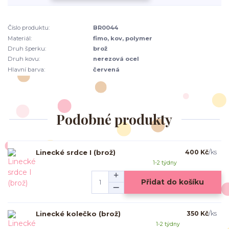
Číslo produktu:
BR0044
Materiál:
fimo, kov, polymer
Druh šperku:
brož
Druh kovu:
nerezová ocel
Hlavní barva:
červená
Podobné produkty
Linecké srdce I (brož)
400 Kč
/
ks
1-2 týdny
Přidat do košíku
Linecké kolečko (brož)
350 Kč
/
ks
1-2 týdny