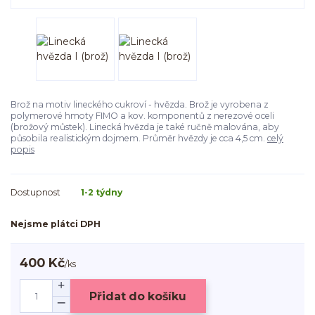
Brož na motiv lineckého cukroví - hvězda. Brož je vyrobena z
polymerové hmoty FIMO a kov. komponentů z nerezové oceli
(brožový můstek). Linecká hvězda je také ručně malována, aby
působila realistickým dojmem. Průměr hvězdy je cca 4,5 cm.
celý
popis
Dostupnost
1-2 týdny
Nejsme plátci DPH
400 Kč
/
ks
Přidat do košíku