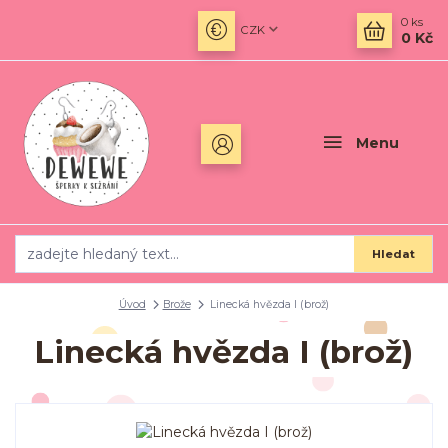
0
ks
CZK
0 Kč
Menu
Hledat
Úvod
Brože
Linecká hvězda I (brož)
Linecká hvězda I (brož)