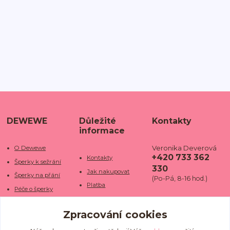
DEWEWE
Důležité
Kontakty
informace
Veronika Deverová
O Dewewe
+420 733 362
Kontakty
Šperky k sežrání
330
Jak nakupovat
Šperky na přání
(Po-Pá, 8-16 hod.)
Platba
Péče o šperky
Doba dodání
info@dewe
Trhy a jarmarky
we.cz
Zpracování cookies
Doprava
Kamenné obchody
Vrácení a reklamace
Fotogalerie