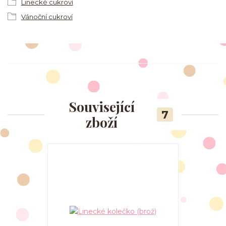
Linecké cukroví
Vánoční cukroví
Související
7
zboží