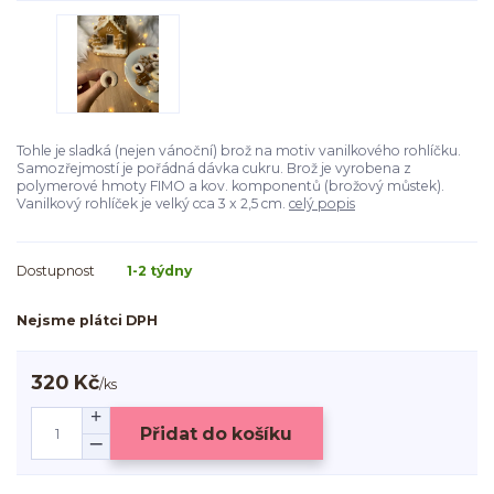
Tohle je sladká (nejen vánoční) brož na motiv vanilkového rohlíčku.
Samozřejmostí je pořádná dávka cukru. Brož je vyrobena z
polymerové hmoty FIMO a kov. komponentů (brožový můstek).
Vanilkový rohlíček je velký cca 3 x 2,5 cm.
celý popis
Dostupnost
1-2 týdny
Nejsme plátci DPH
320 Kč
/
ks
Přidat do košíku