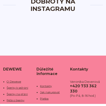
DOBROTY NA
INSTAGRAMU
DEWEWE
Důležité
Kontakty
informace
Veronika Deverová
O Dewewe
+420 733 362
Kontakty
Šperky k sežrání
330
Jak nakupovat
Šperky na přání
(Po-Pá, 8-16 hod.)
Platba
Péče o šperky
Doba dodání