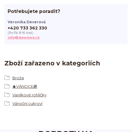
Potřebujete poradit?
Veronika Deverová
+420 733 362 330
(Po-Pá, 8-16 hod.)
info@dewewe.cz
Zboží zařazeno v kategoriích
Brože
🎄VÁNOCE🎁
Vanilkové rohlíčky
Vánoční cukroví