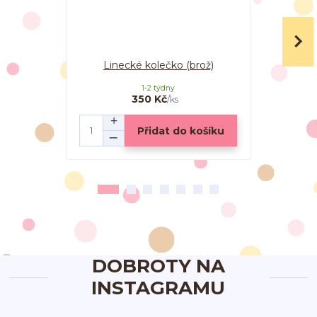
Linecké kolečko (brož)
Vanilko
1-2 týdny
350 Kč
/
ks
Přidat do košíku
DOBROTY NA
INSTAGRAMU