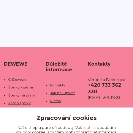
DEWEWE
Důležité
Kontakty
informace
Veronika Deverová
O Dewewe
+420 733 362
Kontakty
Šperky k sežrání
330
Jak nakupovat
Šperky na přání
(Po-Pá, 8-16 hod.)
Platba
Péče o šperky
Doba dodání
info@dewe
Trhy a jarmarky
we.cz
Zpracování cookies
Doprava
Kamenné obchody
Vrácení a reklamace
Fotogalerie
Náš e-shop a partneři potřebují Váš
souhlas
s použitím
souborů cookies, aby Vám mohli zobrazovat informace
Obchodní podmínky