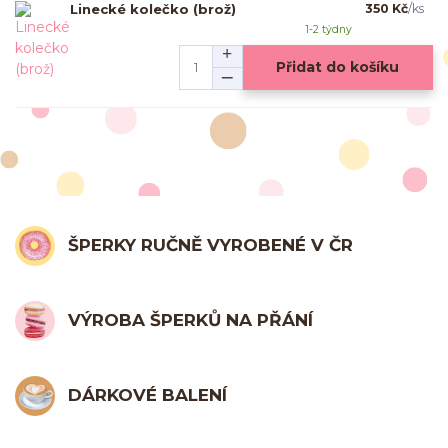
Linecké kolečko (brož)
350 Kč
/
ks
1-2 týdny
Přidat do košíku
ŠPERKY RUČNĚ VYROBENÉ V ČR
VÝROBA ŠPERKŮ NA PŘÁNÍ
DÁRKOVÉ BALENÍ