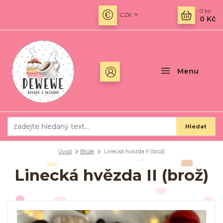
0
ks
CZK
0 Kč
Menu
Hledat
Úvod
Brože
Linecká hvězda II (brož)
Linecká hvězda II (brož)