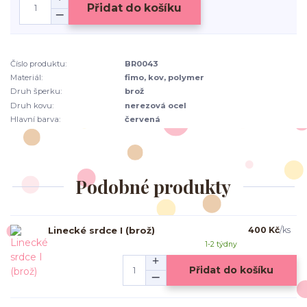
Přidat do košíku
Číslo produktu:
BR0043
Materiál:
fimo, kov, polymer
Druh šperku:
brož
Druh kovu:
nerezová ocel
Hlavní barva:
červená
Podobné produkty
Linecké srdce I (brož)
400 Kč
/
ks
1-2 týdny
Přidat do košíku