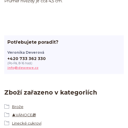
Průměr hvězdy je cca 4,5 cm.
Potřebujete poradit?
Veronika Deverová
+420 733 362 330
(Po-Pá, 8-16 hod.)
info@dewewe.cz
Zboží zařazeno v kategoriích
Brože
🎄VÁNOCE🎁
Linecké cukroví