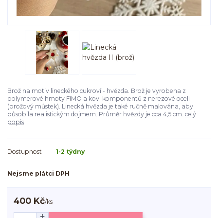
Brož na motiv lineckého cukroví - hvězda. Brož je vyrobena z
polymerové hmoty FIMO a kov. komponentů z nerezové oceli
(brožový můstek). Linecká hvězda je také ručně malována, aby
působila realistickým dojmem. Průměr hvězdy je cca 4,5 cm.
celý
popis
Dostupnost
1-2 týdny
Nejsme plátci DPH
400 Kč
/
ks