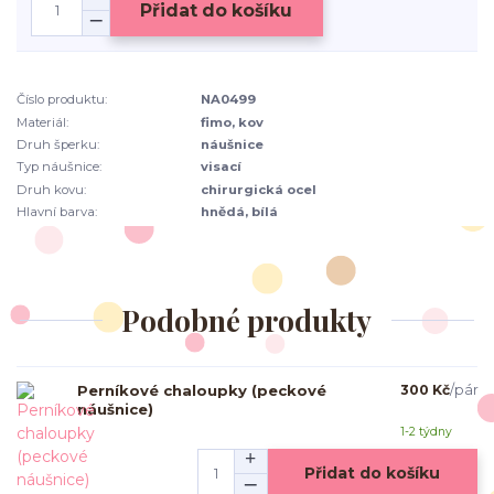
Přidat do košíku
Číslo produktu:
NA0499
Materiál:
fimo, kov
Druh šperku:
náušnice
Typ náušnice:
visací
Druh kovu:
chirurgická ocel
Hlavní barva:
hnědá, bílá
Podobné produkty
Perníkové chaloupky (peckové
300 Kč
/
pár
náušnice)
1-2 týdny
Přidat do košíku