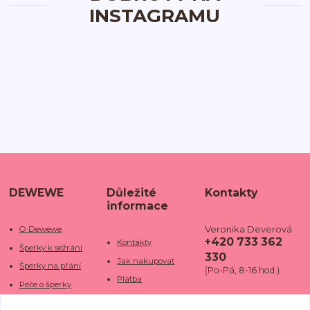
INSTAGRAMU
DEWEWE
Důležité
Kontakty
informace
Veronika Deverová
O Dewewe
+420 733 362
Kontakty
Šperky k sežrání
330
Jak nakupovat
Šperky na přání
(Po-Pá, 8-16 hod.)
Platba
Péče o šperky
Doba dodání
info@dewe
Trhy a jarmarky