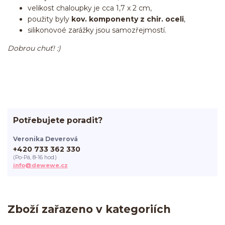
velikost chaloupky je cca 1,7 x 2 cm,
použity byly
kov. komponenty z chir. oceli
,
silikonovoé zarážky jsou samozřejmostí.
Dobrou chuť! :)
Potřebujete poradit?
Veronika Deverová
+420 733 362 330
(Po-Pá, 8-16 hod.)
info@dewewe.cz
Zboží zařazeno v kategoriích