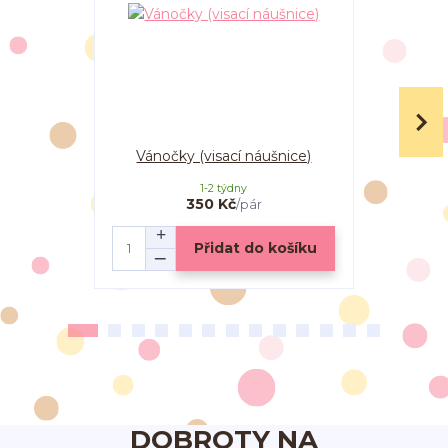
Vánočky (visací náušnice)
Sněhu
(pec
1-2 týdny
350 Kč
/
pár
Přidat do košíku
DOBROTY NA