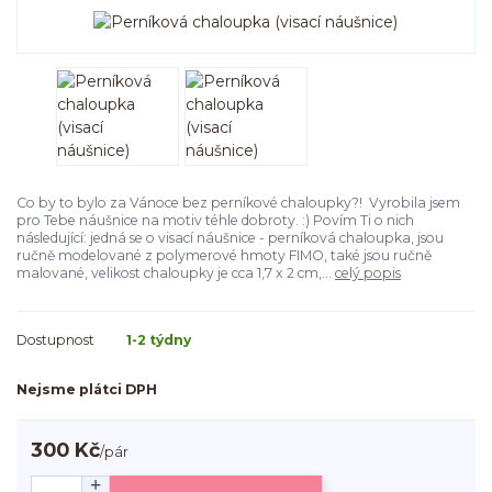
Co by to bylo za Vánoce bez perníkové chaloupky?! Vyrobila jsem
pro Tebe náušnice na motiv téhle dobroty. :) Povím Ti o nich
následující: jedná se o visací náušnice - perníková chaloupka, jsou
ručně modelované z polymerové hmoty FIMO, také jsou ručně
malované, velikost chaloupky je cca 1,7 x 2 cm,...
celý popis
Dostupnost
1-2 týdny
Nejsme plátci DPH
300 Kč
/
pár