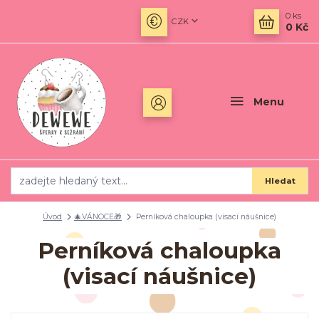
0
ks
CZK
0 Kč
Menu
Hledat
Úvod
🎄VÁNOCE🎁
Perníková chaloupka (visací náušnice)
Perníková chaloupka
(visací náušnice)