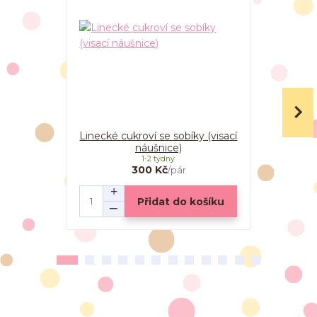
Linecké cukroví se sobíky (visací
náušnice)
1-2 týdny
300 Kč
/
pár
Přidat do košíku