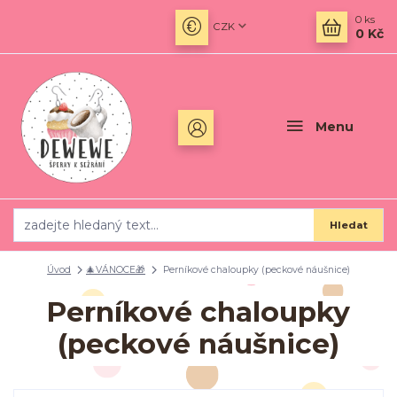
0
ks
CZK
0 Kč
Menu
Hledat
Úvod
🎄VÁNOCE🎁
Perníkové chaloupky (peckové náušnice)
Perníkové chaloupky
(peckové náušnice)