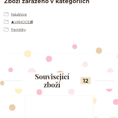
Zboží zařazeno v kategoriích
Náušnice
🎄VÁNOCE🎁
Perníčky
Související
12
zboží