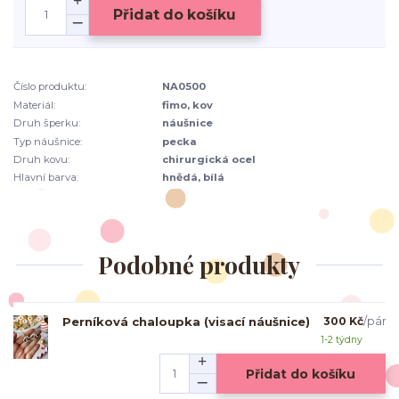
Přidat do košíku
Číslo produktu:
NA0500
Materiál:
fimo, kov
Druh šperku:
náušnice
Typ náušnice:
pecka
Druh kovu:
chirurgická ocel
Hlavní barva:
hnědá, bílá
Podobné produkty
Perníková chaloupka (visací náušnice)
300 Kč
/
pár
1-2 týdny
Přidat do košíku