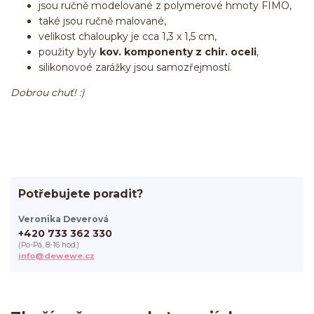
jsou ručně modelované z polymerové hmoty FIMO,
také jsou ručně malované,
velikost chaloupky je cca 1,3 x 1,5 cm,
použity byly
kov. komponenty z chir. oceli
,
silikonovoé zarážky jsou samozřejmostí.
Dobrou chuť! :)
Potřebujete poradit?
Veronika Deverová
+420 733 362 330
(Po-Pá, 8-16 hod.)
info@dewewe.cz