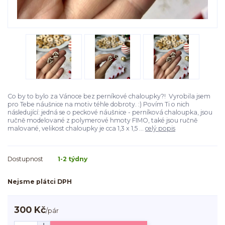
Co by to bylo za Vánoce bez perníkové chaloupky?! Vyrobila jsem
pro Tebe náušnice na motiv téhle dobroty. :) Povím Ti o nich
následující: jedná se o peckové náušnice - perníková chaloupka, jsou
ručně modelované z polymerové hmoty FIMO, také jsou ručně
malované, velikost chaloupky je cca 1,3 x 1,5 ...
celý popis
Dostupnost
1-2 týdny
Nejsme plátci DPH
300 Kč
/
pár