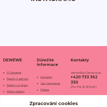
DEWEWE
Důležité
Kontakty
informace
Veronika Deverová
O Dewewe
+420 733 362
Kontakty
Šperky k sežrání
330
Jak nakupovat
Šperky na přání
(Po-Pá, 8-16 hod.)
Platba
Péče o šperky
Doba dodání
info@dewe
Trhy a jarmarky
we.cz
Zpracování cookies
Doprava
Kamenné obchody