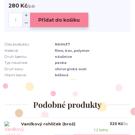
280 Kč
/
pár
Přidat do košíku
Číslo produktu:
NA0437
Materiál:
fimo, kov, polymer
Druh šperku:
náušnice
Typ náušnice:
pecka
Druh kovu:
chirurgická ocel
Hlavní barva:
béžová
Podobné produkty
Vanilkový rohlíček (brož)
320 Kč
/
ks
1-2 týdny