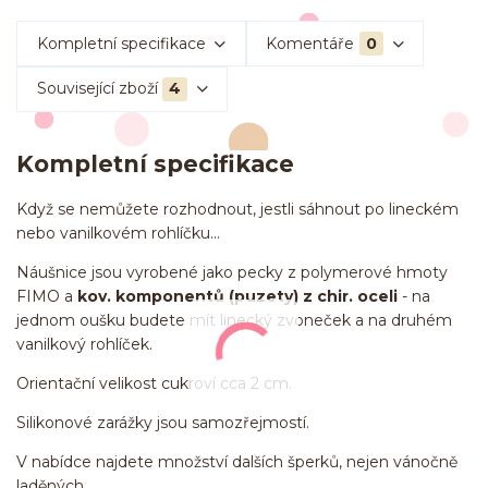
Kompletní specifikace
Komentáře
0
Související zboží
4
Kompletní specifikace
Když se nemůžete rozhodnout, jestli sáhnout po lineckém
nebo vanilkovém rohlíčku...
Náušnice jsou vyrobené jako pecky z polymerové hmoty
FIMO a
kov. komponentů (puzety) z chir. oceli
- na
jednom oušku budete mít linecký zvoneček a na druhém
vanilkový rohlíček.
Orientační velikost cukroví cca 2 cm.
Silikonové zarážky jsou samozřejmostí.
V nabídce najdete množství dalších šperků, nejen vánočně
laděných.