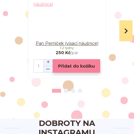
Pan Perníček (visací náušnice)
Lineck
1-2 týdny
250 Kč
/
pár
Přidat do košíku
DOBROTY NA
INSTAGRAMU