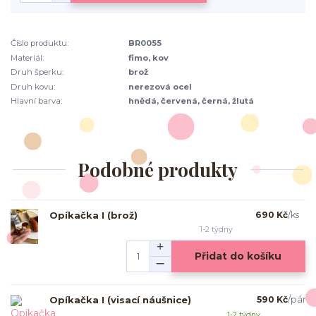
Číslo produktu:
BR0055
Materiál:
fimo, kov
Druh šperku:
brož
Druh kovu:
nerezová ocel
Hlavní barva:
hnědá, červená, černá, žlutá
Podobné produkty
Opíkačka I (brož)
690 Kč
/
ks
1-2 týdny
Přidat do košíku
Opíkačka I (visací náušnice)
590 Kč
/
pár
1-2 týdny