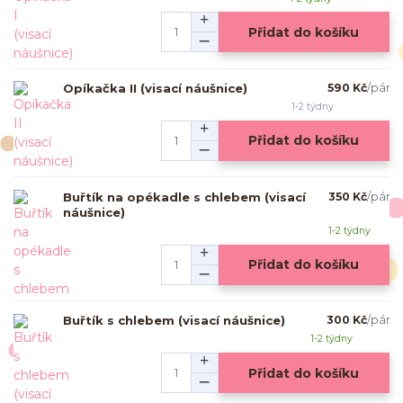
Přidat do košíku
Opíkačka II (visací náušnice)
590 Kč
/
pár
1-2 týdny
Přidat do košíku
Buřtík na opékadle s chlebem (visací
350 Kč
/
pár
náušnice)
1-2 týdny
Přidat do košíku
Buřtík s chlebem (visací náušnice)
300 Kč
/
pár
1-2 týdny
Přidat do košíku