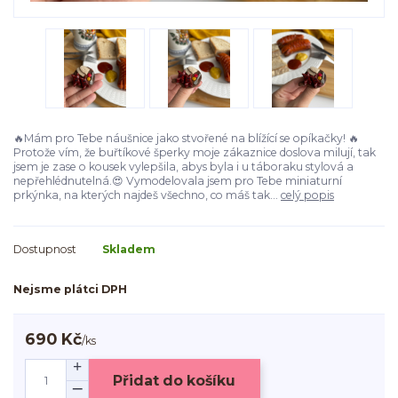
🔥Mám pro Tebe náušnice jako stvořené na blížící se opíkačky! 🔥
Protože vím, že buřtíkové šperky moje zákaznice doslova milují, tak
jsem je zase o kousek vylepšila, abys byla i u táboraku stylová a
nepřehlédnutelná.😍 Vymodelovala jsem pro Tebe miniaturní
prkýnka, na kterých najdeš všechno, co máš tak...
celý popis
Dostupnost
Skladem
Nejsme plátci DPH
690 Kč
/
ks
Přidat do košíku