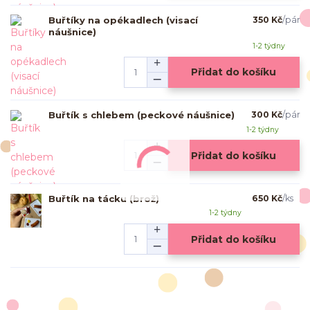
Buřtíky na opékadlech (visací
350 Kč
/
pár
náušnice)
1-2 týdny
Přidat do košíku
Buřtík s chlebem (peckové náušnice)
300 Kč
/
pár
1-2 týdny
Přidat do košíku
Buřtík na tácku (brož)
650 Kč
/
ks
1-2 týdny
Přidat do košíku