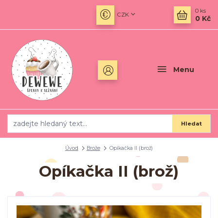
0
ks
CZK
0 Kč
Menu
Hledat
Úvod
Brože
Opíkačka II (brož)
Opíkačka II (brož)