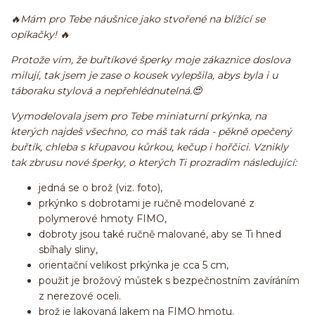
🔥
Mám pro Tebe náušnice jako stvořené na blížící se
opíkačky!
🔥
Protože vím, že buřtíkové šperky moje zákaznice doslova
milují, tak jsem je zase o kousek vylepšila, abys byla i u
táboraku stylová a nepřehlédnutelná.
😍
Vymodelovala jsem pro Tebe miniaturní prkýnka, na
kterých najdeš všechno, co máš tak ráda - pěkně opečený
buřtík, chleba s křupavou kůrkou, kečup i hořčici. Vznikly
tak zbrusu nové šperky, o kterých Ti prozradím následující:
jedná se o brož (viz. foto),
prkýnko s dobrotami je ručně modelované z
polymerové hmoty FIMO,
dobroty jsou také ručně malované, aby se Ti hned
sbíhaly sliny,
orientační velikost prkýnka je cca 5 cm,
použit je brožový můstek s bezpečnostním zavíráním
z nerezové oceli.
brož je lakovaná lakem na FIMO hmotu.