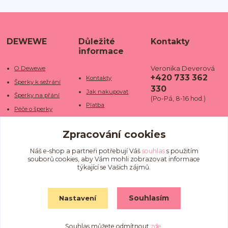
DEWEWE
Důležité
Kontakty
informace
Veronika Deverová
O Dewewe
+420 733 362
Kontakty
Šperky k sežrání
330
Jak nakupovat
Šperky na přání
(Po-Pá, 8-16 hod.)
Platba
Péče o šperky
Doba dodání
info@dewe
Trhy a jarmarky
we.cz
Zpracování cookies
Doprava
Kamenné obchody
Vrácení a reklamace
Fotogalerie
Náš e-shop a partneři potřebují Váš
souhlas
s použitím
souborů cookies, aby Vám mohli zobrazovat informace
Obchodní podmínky
Blog
týkající se Vašich zájmů.
Ochrana osobních
údajů
Souhlasím
Nastavení
Souhlas můžete odmítnout
zde
.