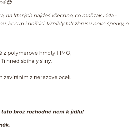
ná.
😍
, na kterých najdeš všechno, co máš tak ráda -
, kečup i hořčici. Vznikly tak zbrusu nové šperky, o
é z polymerové hmoty FIMO,
i hned sbíhaly sliny,
 zavíráním z nerezové oceli.
, tato brož rozhodně není k jídlu!
lněk.