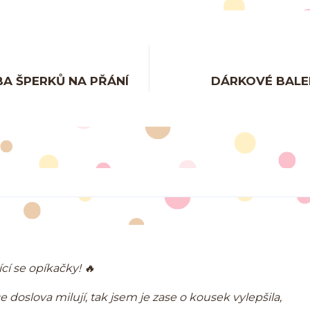
A ŠPERKŮ NA PŘÁNÍ
DÁRKOVÉ BALE
cí se opíkačky!
🔥
doslova milují, tak jsem je zase o kousek vylepšila,