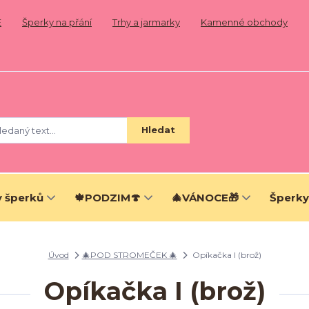
E
Šperky na přání
Trhy a jarmarky
Kamenné obchody
Hledat
 šperků
🍁PODZIM🍄
🎄VÁNOCE🎁
Šperky
Úvod
🎄POD STROMEČEK 🎄
Opíkačka I (brož)
Opíkačka I (brož)