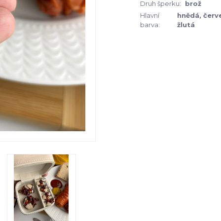
Druh šperku:
brož
Hlavní
hnědá, červ
barva:
žlutá