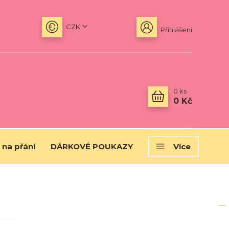
CZK
Přihlášení
0
ks
0 Kč
 na přání
DÁRKOVÉ POUKAZY
Více