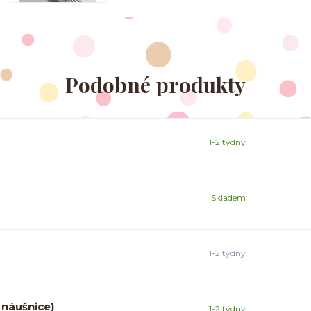
Podobné produkty
1-2 týdny
Skladem
1-2 týdny
 náušnice)
1-2 týdny