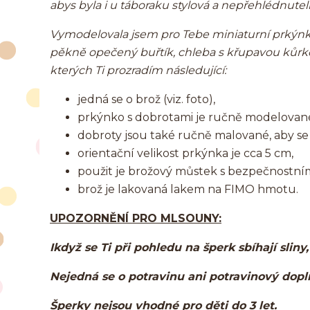
abys byla i u táboraku stylová a nepřehlédnutel
Vymodelovala jsem pro Tebe miniaturní prkýnka
pěkně opečený buřtík, chleba s křupavou kůrkou
kterých Ti prozradím následující:
jedná se o brož (viz. foto),
prkýnko s dobrotami je ručně modelovan
dobroty jsou také ručně malované, aby se T
orientační velikost prkýnka je cca 5 cm,
použit je brožový můstek s bezpečnostním
brož je lakovaná lakem na FIMO hmotu.
UPOZORNĚNÍ PRO MLSOUNY:
Ikdyž se Ti při pohledu na šperk sbíhají sliny
Nejedná se o potravinu ani potravinový dop
Šperky nejsou vhodné pro děti do 3 let.