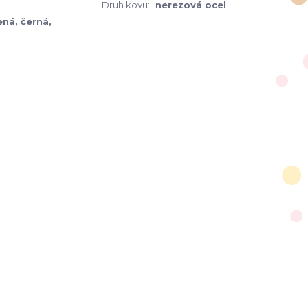
Druh kovu:
nerezová ocel
ená, černá,