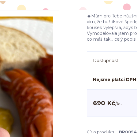
🔥Mám pro Tebe náušnice
vím, že buřtíkové šperk
kousek vylepšila, abys 
Vymodelovala jsem pro 
co máš tak...
celý popis
Dostupnost
Nejsme plátci DPH
690 Kč
/
ks
Číslo produktu:
BR0054