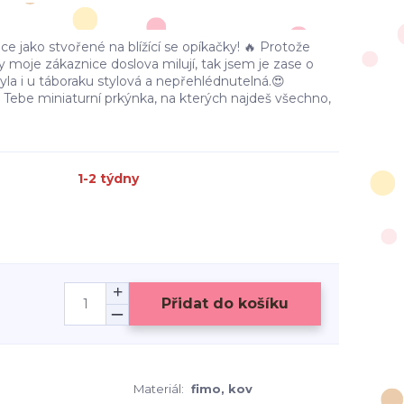
 jako stvořené na blížící se opíkačky! 🔥 Protože
y moje zákaznice doslova milují, tak jsem je zase o
byla i u táboraku stylová a nepřehlédnutelná.😍
Tebe miniaturní prkýnka, na kterých najdeš všechno,
1-2 týdny
Přidat do košíku
Materiál:
fimo, kov