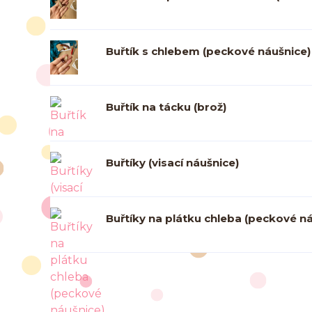
Buřtík s chlebem (peckové náušnice)
Buřtík na tácku (brož)
Buřtíky (visací náušnice)
Buřtíky na plátku chleba (peckové n