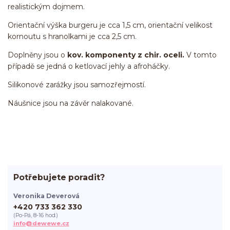
realistickým dojmem.
Orientační výška burgeru je cca 1,5 cm, orientační velikost
kornoutu s hranolkami je cca 2,5 cm.
Doplněny jsou o
kov. komponenty z chir. oceli.
V tomto
případě se jedná o ketlovací jehly a afroháčky.
Silikonové zarážky jsou samozřejmostí.
Náušnice jsou na závěr nalakované.
Potřebujete poradit?
Veronika Deverová
+420 733 362 330
(Po-Pá, 8-16 hod.)
info@dewewe.cz