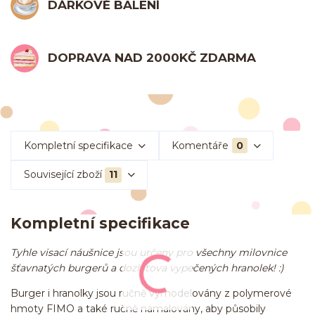
DÁRKOVÉ BALENÍ
DOPRAVA NAD 2000KČ ZDARMA
Kompletní specifikace
Komentáře
0
Související zboží
11
Kompletní specifikace
Tyhle visací náušnice jsou určeny pro všechny milovnice
šťavnatých burgerů a dozlatova vypečených hranolek! :)
Burger i hranolky jsou ručně vymodelovány z polymerové
hmoty FIMO a také ručně namalovány, aby působily