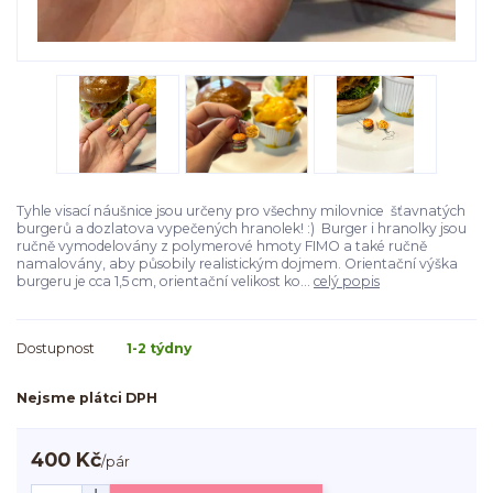
Tyhle visací náušnice jsou určeny pro všechny milovnice šťavnatých
burgerů a dozlatova vypečených hranolek! :) Burger i hranolky jsou
ručně vymodelovány z polymerové hmoty FIMO a také ručně
namalovány, aby působily realistickým dojmem. Orientační výška
burgeru je cca 1,5 cm, orientační velikost ko...
celý popis
Dostupnost
1-2 týdny
Nejsme plátci DPH
400 Kč
/
pár