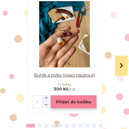
Buřtík a pivko (visací náušnice)
Buřtí
1-2 týdny
300 Kč
/
pár
Přidat do košíku