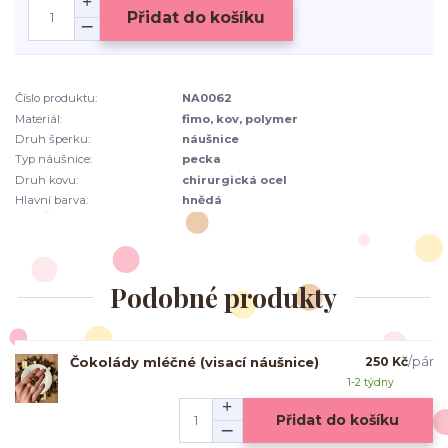
Přidat do košíku
Číslo produktu:
NA0062
Materiál:
fimo, kov, polymer
Druh šperku:
náušnice
Typ náušnice:
pecka
Druh kovu:
chirurgická ocel
Hlavní barva:
hnědá
Podobné produkty
Čokolády mléčné (visací náušnice)
250 Kč
/
pár
1-2 týdny
Přidat do košíku