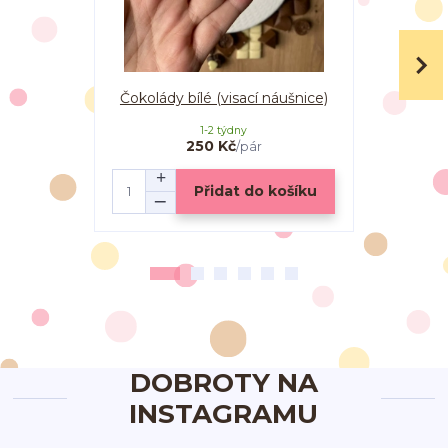
Čokolády bílé (visací náušnice)
Čokolá
1-2 týdny
250 Kč
/
pár
Přidat do košíku
DOBROTY NA
INSTAGRAMU