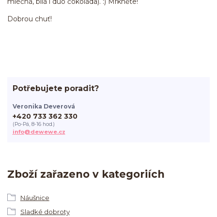
mléčná, bílá i duo čokoláda). :) Mrkněte!
Dobrou chuť!
Potřebujete poradit?
Veronika Deverová
+420 733 362 330
(Po-Pá, 8-16 hod.)
info@dewewe.cz
Zboží zařazeno v kategoriích
Náušnice
Sladké dobroty