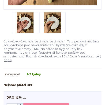
Čoko-čoko-čokoláda, tu já ráda, tu já ráda! :) Tyto peckové náušnice
jsou vyrobené jako nakousnuté tabulky mléčné čokolády z
polymerové hmoty FIMO. Na náušnice byly použity kov.
komponenty z chir. oceli (puzety). Silikonové zarážky jsou
samozřejmostí. Rozměr čokoládek je cca 1,6 x 1,2 cm. V nabídce ...
celý
popis
Dostupnost
1-2 týdny
Nejsme plátci DPH
250 Kč
/
pár