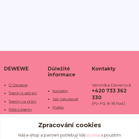
DEWEWE
Důležité
Kontakty
informace
Veronika Deverová
O Dewewe
+420 733 362
Kontakty
Šperky k sežrání
330
Jak nakupovat
Šperky na přání
(Po-Pá, 8-16 hod.)
Platba
Péče o šperky
Doba dodání
info@dewe
Trhy a jarmarky
we.cz
Zpracování cookies
Doprava
Kamenné obchody
Vrácení a reklamace
Fotogalerie
Náš e-shop a partneři potřebují Váš
souhlas
s použitím