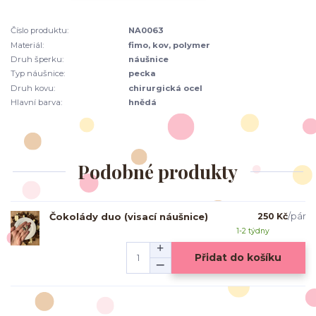
Číslo produktu:
NA0063
Materiál:
fimo, kov, polymer
Druh šperku:
náušnice
Typ náušnice:
pecka
Druh kovu:
chirurgická ocel
Hlavní barva:
hnědá
Podobné produkty
Čokolády duo (visací náušnice)
250 Kč
/
pár
1-2 týdny
Přidat do košíku