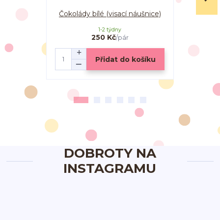
Čokolády bílé (visací náušnice)
Čokolá
1-2 týdny
250 Kč
/
pár
Přidat do košíku
DOBROTY NA
INSTAGRAMU