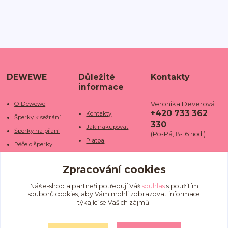
DEWEWE
Důležité
Kontakty
informace
Veronika Deverová
O Dewewe
+420 733 362
Kontakty
Šperky k sežrání
330
Jak nakupovat
Šperky na přání
(Po-Pá, 8-16 hod.)
Platba
Péče o šperky
Doba dodání
info@dewe
Trhy a jarmarky
we.cz
Zpracování cookies
Doprava
Kamenné obchody
Vrácení a reklamace
Fotogalerie
Náš e-shop a partneři potřebují Váš
souhlas
s použitím
souborů cookies, aby Vám mohli zobrazovat informace
Obchodní podmínky
Blog
týkající se Vašich zájmů.
Ochrana osobních
údajů