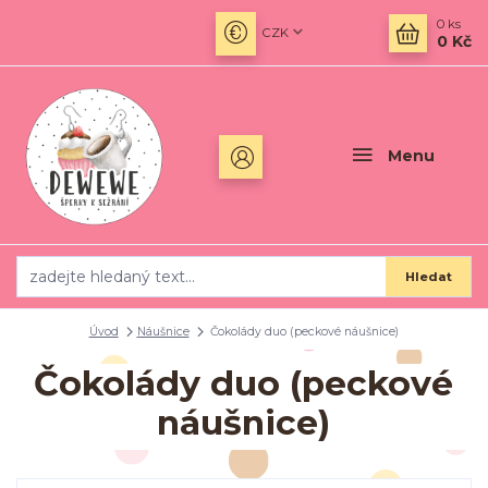
0
ks
CZK
0 Kč
Menu
Hledat
Úvod
Náušnice
Čokolády duo (peckové náušnice)
Čokolády duo (peckové
náušnice)