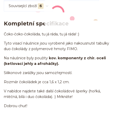
Související zboží
6
Kompletní specifikace
Čoko-čoko-čokoláda, tu já ráda, tu já ráda! :)
Tyto visací náušnice jsou vyrobené jako nakousnuté tabulky
duo čokolády z polymerové hmoty FIMO.
Na náušnice byly použity
kov. komponenty z chir. oceli
(ketlovací jehly a afroháčky).
Silikonové zarážky jsou samozřejmostí.
Rozměr čokoládek je cca 1,6 x 1,2 cm.
V nabídce najdete také další čokoládové šperky (hořká,
mléčná, bílá i duo čokoláda). :) Mrkněte!
Dobrou chuť!