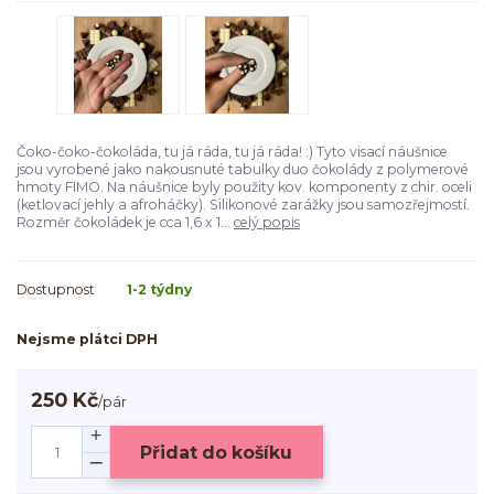
Čoko-čoko-čokoláda, tu já ráda, tu já ráda! :) Tyto visací náušnice
jsou vyrobené jako nakousnuté tabulky duo čokolády z polymerové
hmoty FIMO. Na náušnice byly použity kov. komponenty z chir. oceli
(ketlovací jehly a afroháčky). Silikonové zarážky jsou samozřejmostí.
Rozměr čokoládek je cca 1,6 x 1...
celý popis
Dostupnost
1-2 týdny
Nejsme plátci DPH
250 Kč
/
pár
Přidat do košíku