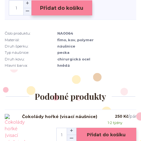
Přidat do košíku
Číslo produktu:
NA0064
Materiál:
fimo, kov, polymer
Druh šperku:
náušnice
Typ náušnice:
pecka
Druh kovu:
chirurgická ocel
Hlavní barva:
hnědá
Podobné produkty
Čokolády hořké (visací náušnice)
250 Kč
/
pár
1-2 týdny
Přidat do košíku