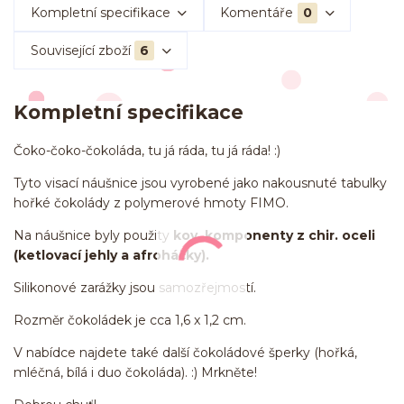
Kompletní specifikace
Komentáře
0
Související zboží
6
Kompletní specifikace
Čoko-čoko-čokoláda, tu já ráda, tu já ráda! :)
Tyto visací náušnice jsou vyrobené jako nakousnuté tabulky
hořké čokolády z polymerové hmoty FIMO.
Na náušnice byly použity
kov. komponenty z chir. oceli
(ketlovací jehly a afroháčky).
Silikonové zarážky jsou samozřejmostí.
Rozměr čokoládek je cca 1,6 x 1,2 cm.
V nabídce najdete také další čokoládové šperky (hořká,
mléčná, bílá i duo čokoláda). :) Mrkněte!