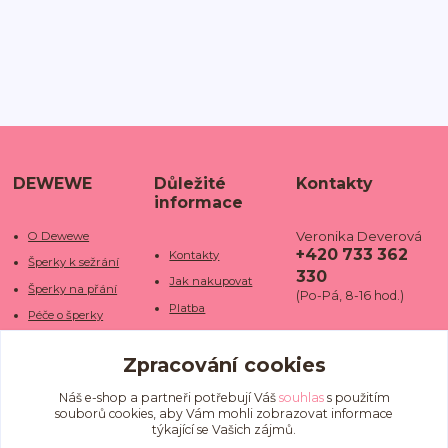
DEWEWE
Důležité
Kontakty
informace
Veronika Deverová
O Dewewe
+420 733 362
Kontakty
Šperky k sežrání
330
Jak nakupovat
Šperky na přání
(Po-Pá, 8-16 hod.)
Platba
Péče o šperky
Doba dodání
info@dewe
Trhy a jarmarky
we.cz
Zpracování cookies
Doprava
Kamenné obchody
Vrácení a reklamace
Fotogalerie
Náš e-shop a partneři potřebují Váš
souhlas
s použitím
souborů cookies, aby Vám mohli zobrazovat informace
Obchodní podmínky
Blog
týkající se Vašich zájmů.
Ochrana osobních