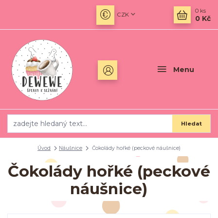
0
ks
CZK
0 Kč
Menu
Hledat
Úvod
Náušnice
Čokolády hořké (peckové náušnice)
Čokolády hořké (peckové
náušnice)