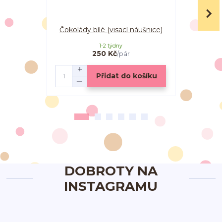
Čokolády bílé (visací náušnice)
Čokolá
1-2 týdny
250 Kč
/
pár
Přidat do košíku
DOBROTY NA
INSTAGRAMU