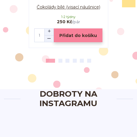
Čokolády bílé (visací náušnice)
Čokolá
1-2 týdny
250 Kč
/
pár
Přidat do košíku
DOBROTY NA
INSTAGRAMU