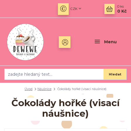
0
ks
CZK
0 Kč
Menu
Hledat
Úvod
Náušnice
Čokolády hořké (visací náušnice)
Čokolády hořké (visací
náušnice)