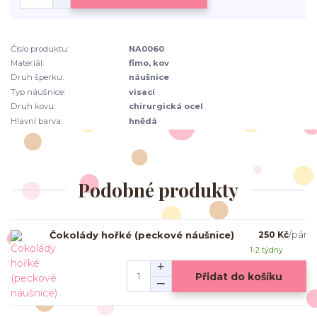
Číslo produktu:
NA0060
Materiál:
fimo, kov
Druh šperku:
náušnice
Typ náušnice:
visací
Druh kovu:
chirurgická ocel
Hlavní barva:
hnědá
Podobné produkty
Čokolády hořké (peckové náušnice)
250 Kč
/
pár
1-2 týdny
Přidat do košíku