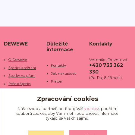
DEWEWE
Důležité
Kontakty
informace
Veronika Deverová
O Dewewe
+420 733 362
Kontakty
Šperky k sežrání
330
Jak nakupovat
Šperky na přání
(Po-Pá, 8-16 hod.)
Platba
Péče o šperky
Doba dodání
info@dewe
Trhy a jarmarky
we.cz
Zpracování cookies
Doprava
Kamenné obchody
Vrácení a reklamace
Fotogalerie
Náš e-shop a partneři potřebují Váš
souhlas
s použitím
souborů cookies, aby Vám mohli zobrazovat informace
Obchodní podmínky
Blog
týkající se Vašich zájmů.
Ochrana osobních
údajů