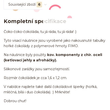
Související zboží
6
Kompletní specifikace
Čoko-čoko-čokoláda, tu já ráda, tu já ráda! :)
Tyto visací náušnice jsou vyrobené jako nakousnuté tabulky
hořké čokolády z polymerové hmoty FIMO.
Na náušnice byly použity
kov. komponenty z chir. oceli
(ketlovací jehly a afroháčky).
Silikonové zarážky jsou samozřejmostí.
Rozměr čokoládek je cca 1,6 x 1,2 cm.
V nabídce najdete také další čokoládové šperky (hořká,
mléčná, bílá i duo čokoláda). :) Mrkněte!
Dobrou chuť!