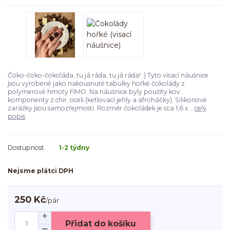
Čoko-čoko-čokoláda, tu já ráda, tu já ráda! :) Tyto visací náušnice
jsou vyrobené jako nakousnuté tabulky hořké čokolády z
polymerové hmoty FIMO. Na náušnice byly použity kov.
komponenty z chir. oceli (ketlovací jehly a afroháčky). Silikonové
zarážky jsou samozřejmostí. Rozměr čokoládek je cca 1,6 x...
celý
popis
Dostupnost
1-2 týdny
Nejsme plátci DPH
250 Kč
/
pár
Přidat do košíku