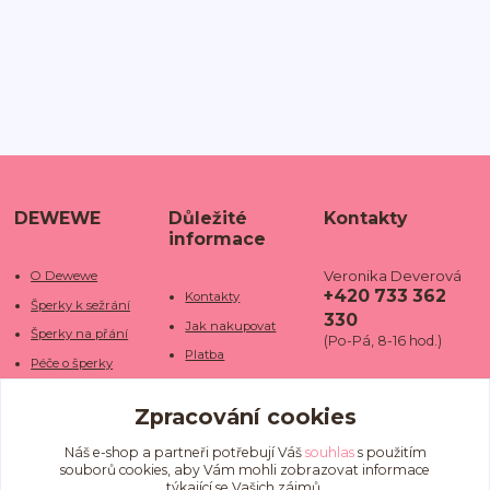
DEWEWE
Důležité
Kontakty
informace
Veronika Deverová
O Dewewe
+420 733 362
Kontakty
Šperky k sežrání
330
Jak nakupovat
Šperky na přání
(Po-Pá, 8-16 hod.)
Platba
Péče o šperky
Doba dodání
info@dewe
Trhy a jarmarky
we.cz
Zpracování cookies
Doprava
Kamenné obchody
Vrácení a reklamace
Fotogalerie
Náš e-shop a partneři potřebují Váš
souhlas
s použitím
souborů cookies, aby Vám mohli zobrazovat informace
Obchodní podmínky
Blog
týkající se Vašich zájmů.