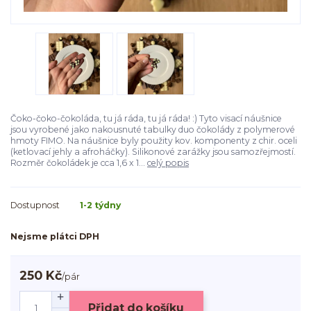
Čoko-čoko-čokoláda, tu já ráda, tu já ráda! :) Tyto visací náušnice
jsou vyrobené jako nakousnuté tabulky duo čokolády z polymerové
hmoty FIMO. Na náušnice byly použity kov. komponenty z chir. oceli
(ketlovací jehly a afroháčky). Silikonové zarážky jsou samozřejmostí.
Rozměr čokoládek je cca 1,6 x 1...
celý popis
Dostupnost
1-2 týdny
Nejsme plátci DPH
250 Kč
/
pár
Přidat do košíku