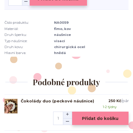
Číslo produktu:
NA0059
Materiál:
fimo, kov
Druh šperku:
náušnice
Typ náušnice:
visací
Druh kovu:
chirurgická ocel
Hlavní barva:
hnědá
Podobné produkty
Čokolády duo (peckové náušnice)
250 Kč
/
pár
1-2 týdny
Přidat do košíku