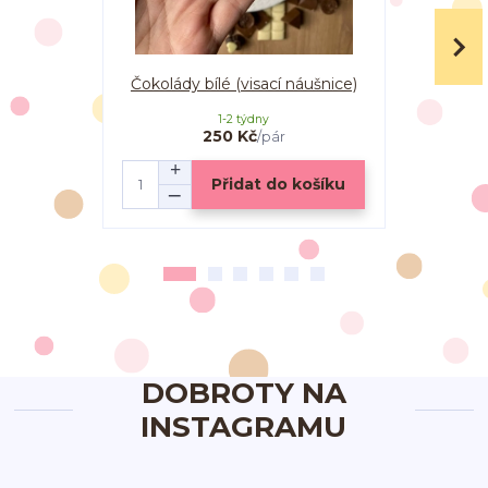
Čokolády bílé (visací náušnice)
Čokolá
1-2 týdny
250 Kč
/
pár
Přidat do košíku
DOBROTY NA
INSTAGRAMU