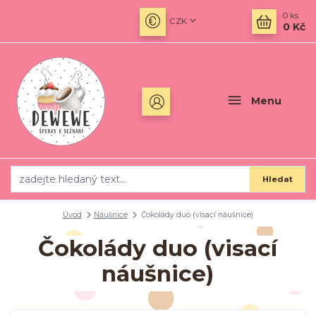
0
ks
CZK
0 Kč
Menu
Hledat
Úvod
Náušnice
Čokolády duo (visací náušnice)
Čokolády duo (visací
náušnice)