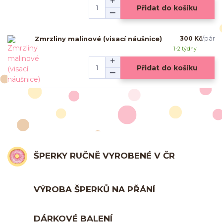
Přidat do košíku
Zmrzliny malinové (visací náušnice)
300 Kč
/
pár
1-2 týdny
Přidat do košíku
ŠPERKY RUČNĚ VYROBENÉ V ČR
VÝROBA ŠPERKŮ NA PŘÁNÍ
DÁRKOVÉ BALENÍ