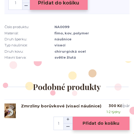
Přidat do košíku
Číslo produktu:
NA0099
Materiál:
fimo, kov, polymer
Druh šperku:
náušnice
Typ náušnice:
visací
Druh kovu:
chirurgická ocel
Hlavní barva:
světle žlutá
Podobné produkty
Zmrzliny borůvkové (visací náušnice)
300 Kč
/
pár
1-2 týdny
Přidat do košíku