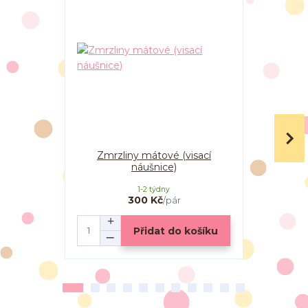
Zmrzliny mátové (visací
Zmrzliny
náušnice)
1-2 týdny
300 Kč
/
pár
Přidat do košíku