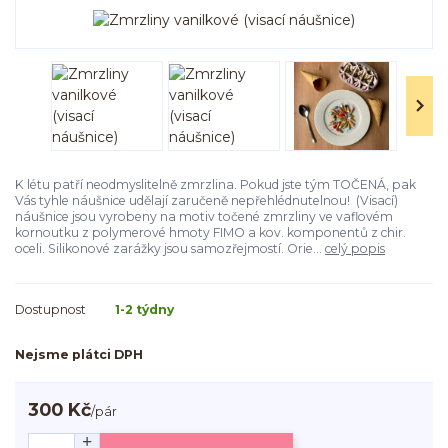
K létu patří neodmyslitelně zmrzlina. Pokud jste tým TOČENÁ, pak
Vás tyhle náušnice udělají zaručeně nepřehlédnutelnou! (Visací)
náušnice jsou vyrobeny na motiv točené zmrzliny ve vaflovém
kornoutku z polymerové hmoty FIMO a kov. komponentů z chir.
oceli. Silikonové zarážky jsou samozřejmostí. Orie...
celý popis
Dostupnost
1-2 týdny
Nejsme plátci DPH
300 Kč
/
pár