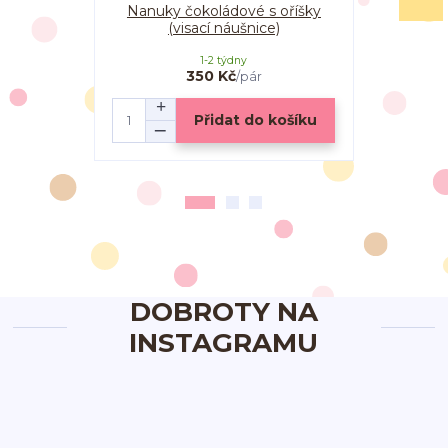
Nanuky čokoládové s oříšky
Nanuky ext
(visací náušnice)
1-2 týdny
350 Kč
/
pár
Přidat do košíku
DOBROTY NA
INSTAGRAMU