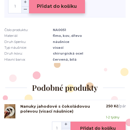
Přidat do košíku
Číslo produktu:
NA0051
Materiál:
fimo, kov, dřevo
Druh šperku:
náušnice
Typ náušnice:
visací
Druh kovu:
chirurgická ocel
Hlavní barva:
červená, bílá
Podobné produkty
Nanuky jahodové s čokoládovou
250 Kč
/
pár
polevou (visací náušnice)
1-2 týdny
Přidat do košíku