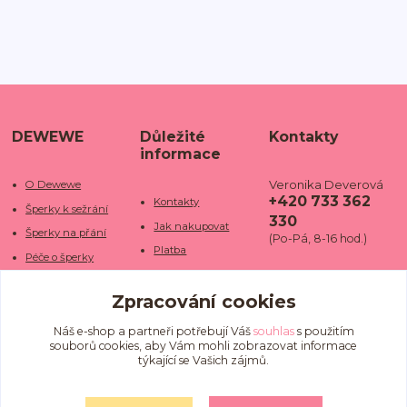
DEWEWE
Důležité
Kontakty
informace
Veronika Deverová
O Dewewe
+420 733 362
Kontakty
Šperky k sežrání
330
Jak nakupovat
Šperky na přání
(Po-Pá, 8-16 hod.)
Platba
Péče o šperky
Doba dodání
info@dewe
Trhy a jarmarky
we.cz
Zpracování cookies
Doprava
Kamenné obchody
Vrácení a reklamace
Fotogalerie
Náš e-shop a partneři potřebují Váš
souhlas
s použitím
souborů cookies, aby Vám mohli zobrazovat informace
Obchodní podmínky
Blog
týkající se Vašich zájmů.
Ochrana osobních
údajů