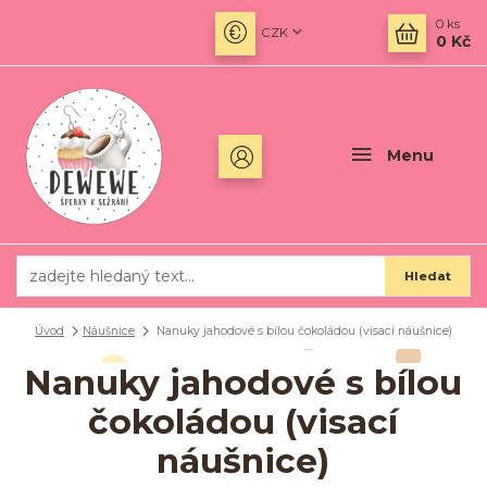
0
ks
CZK
0 Kč
Menu
Hledat
Úvod
Náušnice
Nanuky jahodové s bílou čokoládou (visací náušnice)
Nanuky jahodové s bílou
čokoládou (visací
náušnice)