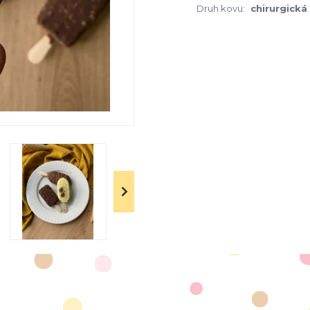
Druh kovu:
chirurgická