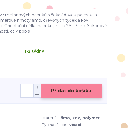
tiv smetanových nanuků s čokoládovou polevou a
lymerové hmoty fimo, dřevěných tyček a kov.
. Orientační délka nanuku je cca 2,5 - 3 cm. Silikonové
ostí.
celý popis
1-2 týdny
Přidat do košíku
Materiál:
fimo, kov, polymer
Typ náušnice:
visací