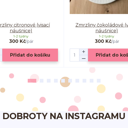
zliny citronové (visací
Zmrzliny čokoládové (v
náušnice)
náušnice)
1-2 týdny
1-2 týdny
300 Kč
300 Kč
/
pár
/
pár
Přidat do košíku
Přidat do ko
DOBROTY NA INSTAGRAMU