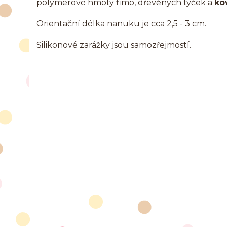
polymerové hmoty fimo, dřevěných tyček a
ko
Orientační délka nanuku je cca 2,5 - 3 cm.
Silikonové zarážky jsou samozřejmostí.