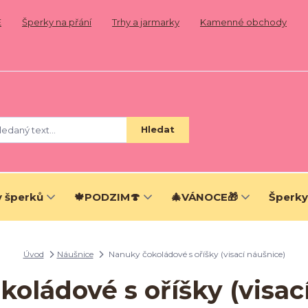
E
Šperky na přání
Trhy a jarmarky
Kamenné obchody
Hledat
 šperků
🍁PODZIM🍄
🎄VÁNOCE🎁
Šperky
Úvod
Náušnice
Nanuky čokoládové s oříšky (visací náušnice)
oládové s oříšky (visac