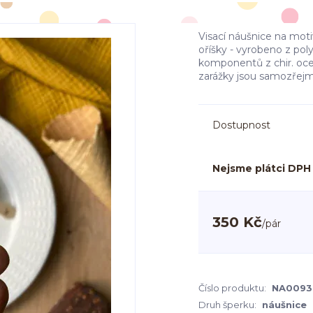
Visací náušnice na mo
oříšky - vyrobeno z po
komponentů z chir. oceli
zarážky jsou samozřejm
Dostupnost
Nejsme plátci DPH
350 Kč
/
pár
Číslo produktu:
NA0093
Druh šperku:
náušnice