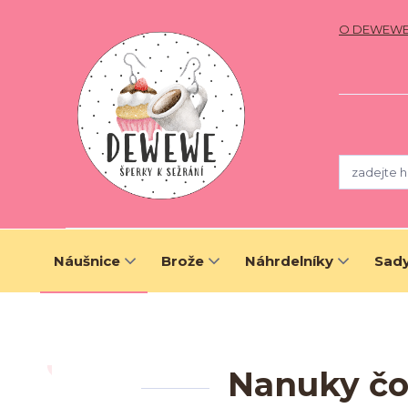
O DEWEW
Náušnice
Brože
Náhrdelníky
Sady
Nanuky čok