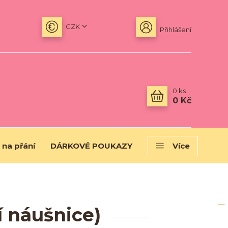
CZK
Přihlášení
0
ks
0 Kč
 na přání
DÁRKOVÉ POUKAZY
Více
í náušnice)