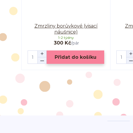
Zmrzliny borůvkové (visací
Zmr
náušnice)
1-2 týdny
300 Kč
/
pár
Přidat do košíku