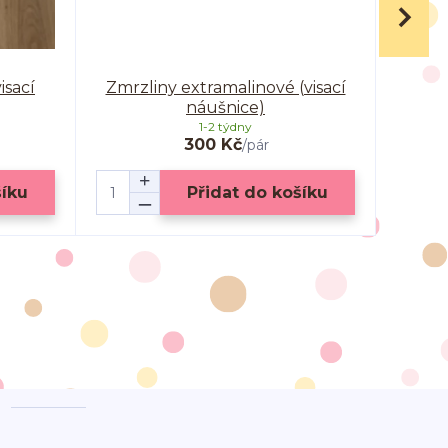
isací
Zmrzliny extramalinové (visací
Zm
náušnice)
1-2 týdny
300 Kč
/
pár
šíku
Přidat do košíku