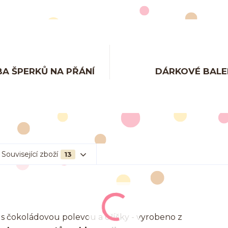
A ŠPERKŮ NA PŘÁNÍ
DÁRKOVÉ BALE
Související zboží
13
s čokoládovou polevou a oříšky - vyrobeno z