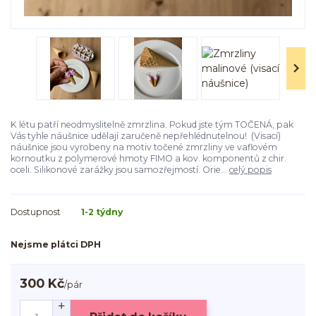
K létu patří neodmyslitelně zmrzlina. Pokud jste tým TOČENÁ, pak
Vás tyhle náušnice udělají zaručeně nepřehlédnutelnou! (Visací)
náušnice jsou vyrobeny na motiv točené zmrzliny ve vaflovém
kornoutku z polymerové hmoty FIMO a kov. komponentů z chir.
oceli. Silikonové zarážky jsou samozřejmostí. Orie...
celý popis
Dostupnost
1-2 týdny
Nejsme plátci DPH
300 Kč
/
pár