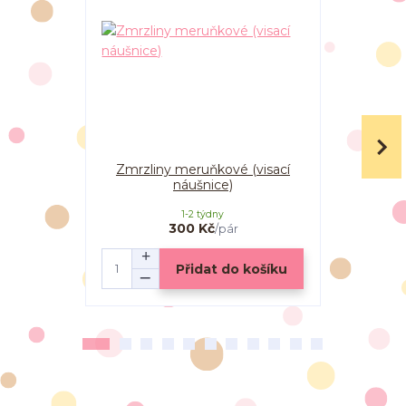
Zmrzliny meruňkové (visací
Zmrzliny
náušnice)
1-2 týdny
300 Kč
/
pár
Přidat do košíku