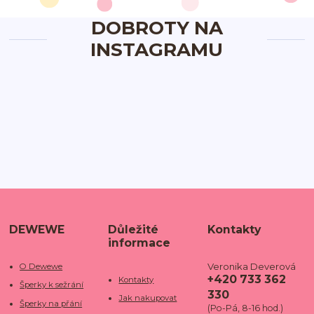
DOBROTY NA
INSTAGRAMU
DEWEWE
Důležité
Kontakty
informace
Veronika Deverová
O Dewewe
+420 733 362
Kontakty
Šperky k sežrání
330
Jak nakupovat
Šperky na přání
(Po-Pá, 8-16 hod.)