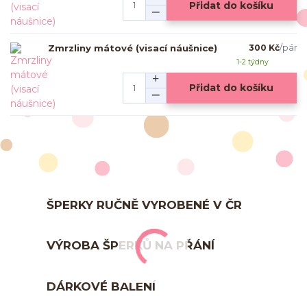
Přidat do košíku
Zmrzliny mátové (visací náušnice)
300 Kč
/
pár
1-2 týdny
Přidat do košíku
ŠPERKY RUČNĚ VYROBENÉ V ČR
VÝROBA ŠPERKŮ NA PŘÁNÍ
DÁRKOVÉ BALENÍ