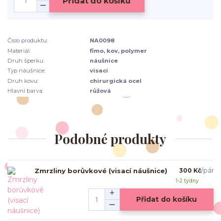
Přidat do košíku
Číslo produktu:
NA0098
Materiál:
fimo, kov, polymer
Druh šperku:
náušnice
Typ náušnice:
visací
Druh kovu:
chirurgická ocel
Hlavní barva:
růžová
Podobné produkty
Zmrzliny borůvkové (visací náušnice)
300 Kč
/
pár
1-2 týdny
Přidat do košíku