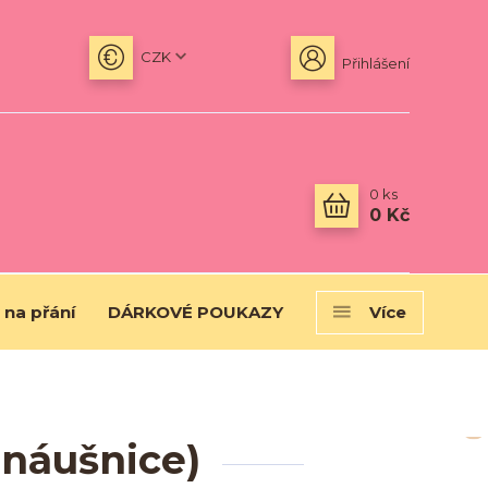
CZK
Přihlášení
0
ks
0 Kč
 na přání
DÁRKOVÉ POUKAZY
Více
 náušnice)