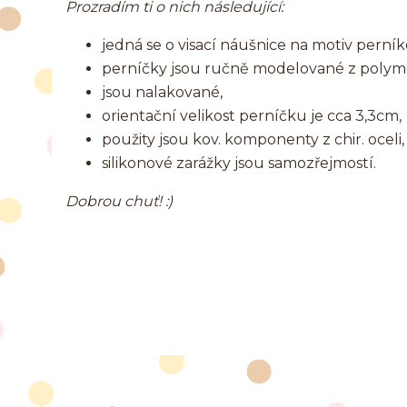
Prozradím ti o nich následující:
jedná se o visací náušnice na motiv pern
perníčky jsou ručně modelované z poly
jsou nalakované,
orientační velikost perníčku je cca 3,3cm,
použity jsou kov. komponenty z chir. oceli,
silikonové zarážky jsou samozřejmostí.
Dobrou chuť! :)