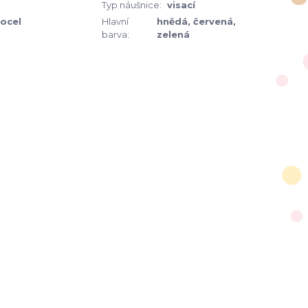
Typ náušnice:
visací
 ocel
Hlavní
hnědá, červená,
barva:
zelená