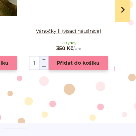
Vánočky II (visací náušnice)
V
1-2 týdny
350 Kč
/
pár
šíku
Přidat do košíku