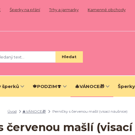
E
Šperky na přání
Trhy a jarmarky
Kamenné obchody
Hledat
 šperků
🍁PODZIM🍄
🎄VÁNOCE🎁
Šperky
Úvod
🎄VÁNOCE🎁
Perníčky s červenou mašlí (visací náušnice)
s červenou mašlí (visací