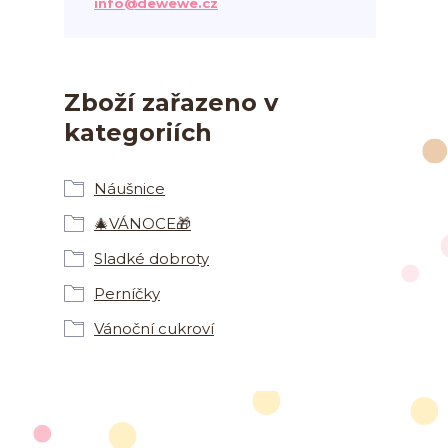
info@dewewe.cz
Zboží zařazeno v
kategoriích
Náušnice
🎄VÁNOCE🎁
Sladké dobroty
Perníčky
Vánoční cukroví