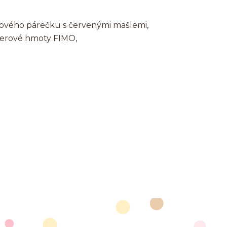
íkového párečku s červenými mašlemi,
merové hmoty FIMO,