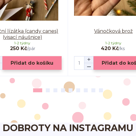
ní lízátka (candy canes)
Vánočková brož
(visací náušnice)
1-2 týdny
1-2 týdny
250 Kč
420 Kč
/
pár
/
ks
Přidat do košíku
Přidat do ko
DOBROTY NA INSTAGRAMU