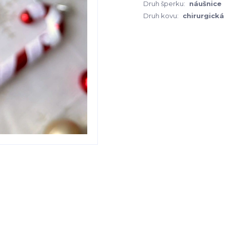
Druh šperku:
náušnice
Druh kovu:
chirurgická