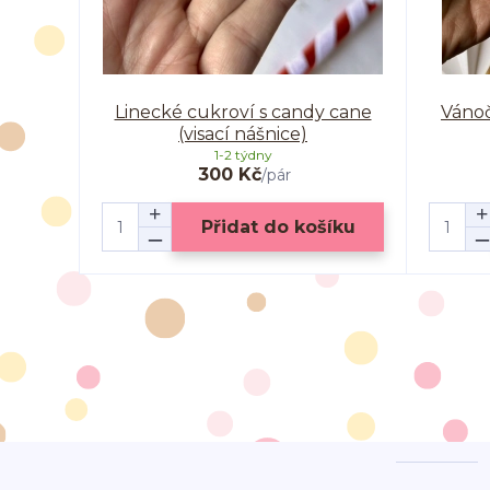
Linecké cukroví s candy cane
Vánoč
(visací nášnice)
1-2 týdny
300 Kč
/
pár
Přidat do košíku