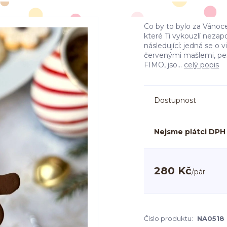
Co by to bylo za Vánoc
které Ti vykouzlí neza
následující: jedná se o
červenými mašlemi, pe
FIMO, jso...
celý popis
Dostupnost
Nejsme plátci DPH
280 Kč
/
pár
Číslo produktu:
NA0518