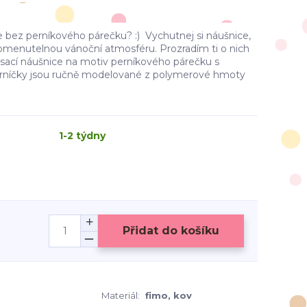
e bez perníkového párečku? :) Vychutnej si náušnice,
pomenutelnou vánoční atmosféru. Prozradím ti o nich
 visací náušnice na motiv perníkového párečku s
rníčky jsou ručně modelované z polymerové hmoty
1-2 týdny
Přidat do košíku
Materiál:
fimo, kov