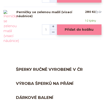
Perníčky se zelenou mašlí (visací
280 Kč
/
pár
náušnice)
1-2 týdny
Přidat do košíku
ŠPERKY RUČNĚ VYROBENÉ V ČR
VÝROBA ŠPERKŮ NA PŘÁNÍ
DÁRKOVÉ BALENÍ