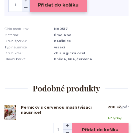
Přidat do košíku
Číslo produktu:
NA0517
Materiál:
fimo, kov
Druh šperku:
náušnice
Typ náušnice:
visací
Druh kovu:
chirurgická ocel
Hlavní barva:
hnědá, bílá, červená
Podobné produkty
Perníčky s červenou mašlí (visací
280 Kč
/
pár
náušnice)
1-2 týdny
Přidat do košíku