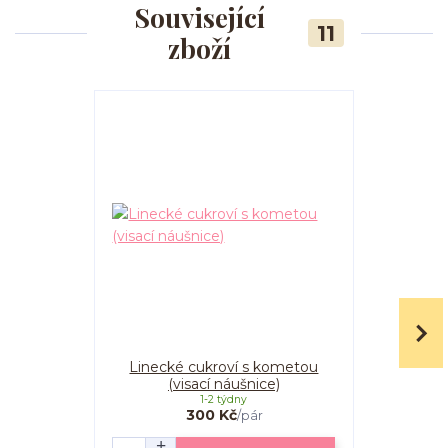
Související
11
zboží
Linecké cukroví s kometou
Linecké c
(visací náušnice)
(v
1-2 týdny
300 Kč
/
pár