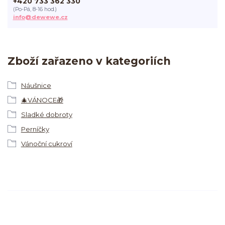
+420 733 362 330
(Po-Pá, 8-16 hod.)
info@dewewe.cz
Zboží zařazeno v kategoriích
Náušnice
🎄VÁNOCE🎁
Sladké dobroty
Perníčky
Vánoční cukroví