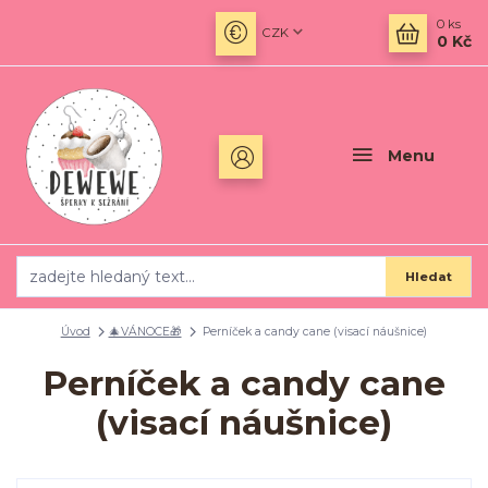
0
ks
CZK
0 Kč
Menu
Hledat
Úvod
🎄VÁNOCE🎁
Perníček a candy cane (visací náušnice)
Perníček a candy cane
(visací náušnice)