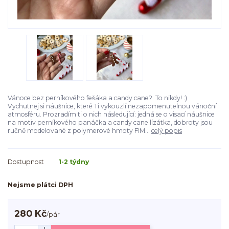
Vánoce bez perníkového fešáka a candy cane? To nikdy! :)
Vychutnej si náušnice, které Ti vykouzlí nezapomenutelnou vánoční
atmosféru. Prozradím ti o nich následující: jedná se o visací náušnice
na motiv perníkového panáčka a candy cane lízátka, dobroty jsou
ručně modelované z polymerové hmoty FIM...
celý popis
Dostupnost
1-2 týdny
Nejsme plátci DPH
280 Kč
/
pár