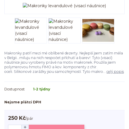
Makronky patří mezi mé oblíbené dezerty. Nejlepší jsem zatím měla
v Belgii...miluju na nich nespočet příchutí a barev! Tyto (visací)
náušnice jsou vyrobeny právě na motiv makronek. Použila jsem
polymerovou hmotu FIMO a kov. komponenty z chir.
oceli. Silikonové zarážky jsou samozřejmostí. Tyto makro...
celý popis
Dostupnost
1-2 týdny
Nejsme plátci DPH
250 Kč
/
pár