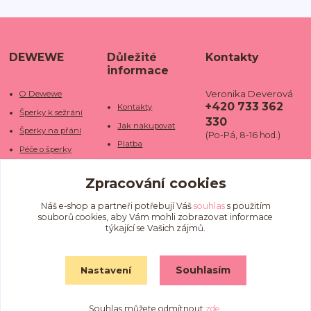
DEWEWE
Důležité
Kontakty
informace
Veronika Deverová
O Dewewe
+420 733 362
Kontakty
Šperky k sežrání
330
Jak nakupovat
Šperky na přání
(Po-Pá, 8-16 hod.)
Platba
Péče o šperky
Doba dodání
info@dewe
Trhy a jarmarky
we.cz
Zpracování cookies
Doprava
Kamenné obchody
Vrácení a reklamace
Fotogalerie
Náš e-shop a partneři potřebují Váš
souhlas
s použitím
souborů cookies, aby Vám mohli zobrazovat informace
Obchodní podmínky
Blog
týkající se Vašich zájmů.
Ochrana osobních
údajů
Souhlasím
Nastavení
Souhlas můžete odmítnout
zde
.