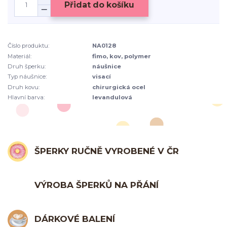
Přidat do košíku
Číslo produktu:
NA0128
Materiál:
fimo, kov, polymer
Druh šperku:
náušnice
Typ náušnice:
visací
Druh kovu:
chirurgická ocel
Hlavní barva:
levandulová
ŠPERKY RUČNĚ VYROBENÉ V ČR
VÝROBA ŠPERKŮ NA PŘÁNÍ
DÁRKOVÉ BALENÍ