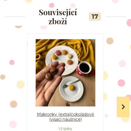
Související
17
zboží
Makronky (extra)čokoládové
Makronky
(visací náušnice)
1-2 týdny