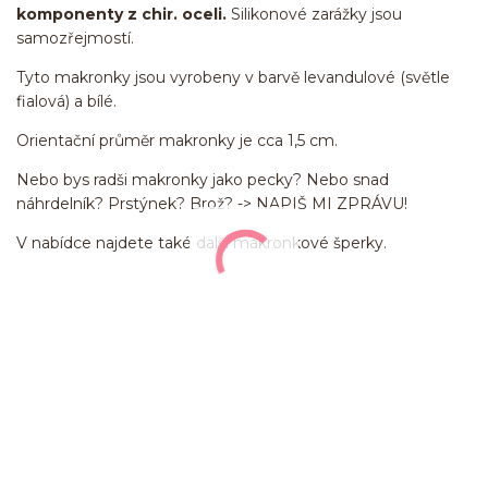
komponenty z chir. oceli.
Silikonové zarážky jsou
samozřejmostí.
Tyto makronky jsou vyrobeny v barvě levandulové (světle
fialová) a bílé.
Orientační průměr makronky je cca 1,5 cm.
Nebo bys radši makronky jako pecky? Nebo snad
náhrdelník? Prstýnek? Brož? -> NAPIŠ MI ZPRÁVU!
V nabídce najdete také další makronkové šperky.