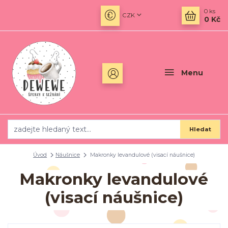
0
ks
CZK
0 Kč
Menu
Hledat
Úvod
Náušnice
Makronky levandulové (visací náušnice)
Makronky levandulové
(visací náušnice)