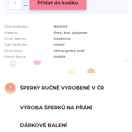
Přidat do košíku
Číslo produktu:
NA0122
Materiál:
fimo, kov, polymer
Druh šperku:
náušnice
Typ náušnice:
visací
Druh kovu:
chirurgická ocel
Hlavní barva:
hnědá
ŠPERKY RUČNĚ VYROBENÉ V ČR
VÝROBA ŠPERKŮ NA PŘÁNÍ
DÁRKOVÉ BALENÍ