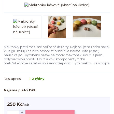
Makronky patří mezi mé oblíbené dezerty. Nejlepší jsem zatím měla
v Belgii...miluju na nich nespočet příchutí a barev! Tyto (visací)
náušnice jsou vyrobeny právě na motiv makronek. Použila jsem
polymerovou hmotu FIMO a kov. komponenty z chir.
oceli. Silikonové zarážky jsou samozřejmostí. Tyto makro...
celý popis
Dostupnost
1-2 týdny
Nejsme plátci DPH
250 Kč
/
pár