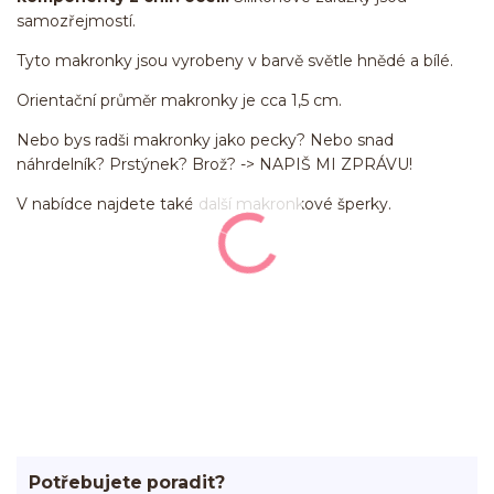
samozřejmostí.
Tyto makronky jsou vyrobeny v barvě světle hnědé a bílé.
Orientační průměr makronky je cca 1,5 cm.
Nebo bys radši makronky jako pecky? Nebo snad
náhrdelník? Prstýnek? Brož? -> NAPIŠ MI ZPRÁVU!
V nabídce najdete také další makronkové šperky.
Potřebujete poradit?