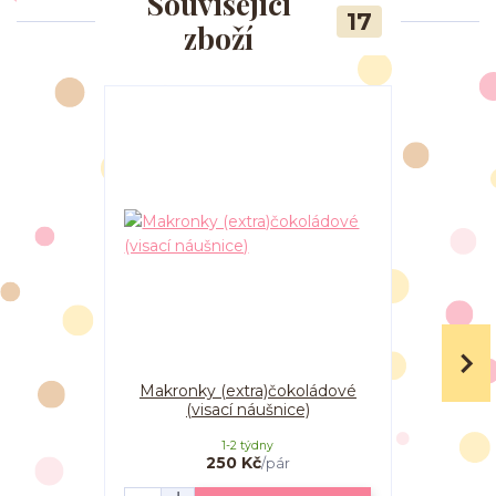
Související
17
zboží
Makronky (extra)čokoládové
Makronky
(visací náušnice)
1-2 týdny
250 Kč
/
pár