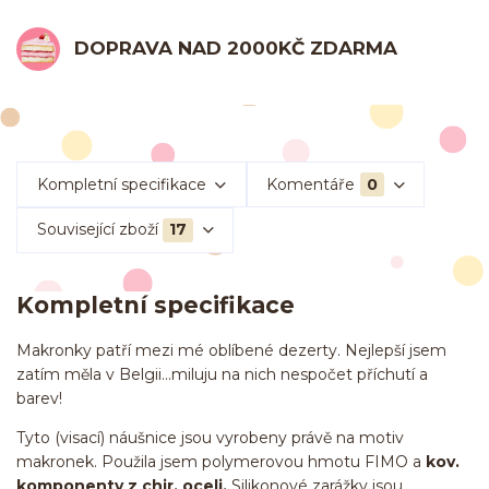
DOPRAVA NAD 2000KČ ZDARMA
Kompletní specifikace
Komentáře
0
Související zboží
17
Kompletní specifikace
Makronky patří mezi mé oblíbené dezerty. Nejlepší jsem
zatím měla v Belgii...miluju na nich nespočet příchutí a
barev!
Tyto (visací) náušnice jsou vyrobeny právě na motiv
makronek. Použila jsem polymerovou hmotu FIMO a
kov.
komponenty z chir. oceli.
Silikonové zarážky jsou