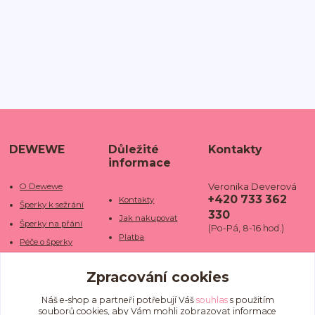
DEWEWE
Důležité
Kontakty
informace
Veronika Deverová
O Dewewe
+420 733 362
Kontakty
Šperky k sežrání
330
Jak nakupovat
Šperky na přání
(Po-Pá, 8-16 hod.)
Platba
Péče o šperky
Doba dodání
info@dewe
Trhy a jarmarky
we.cz
Zpracování cookies
Doprava
Kamenné obchody
Vrácení a reklamace
Fotogalerie
Náš e-shop a partneři potřebují Váš
souhlas
s použitím
souborů cookies, aby Vám mohli zobrazovat informace
Obchodní podmínky