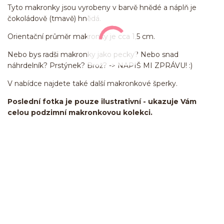
Tyto makronky jsou vyrobeny v barvě hnědé a náplň je
čokoládově (tmavě) hnědá.
Orientační průměr makronky je cca 1,5 cm.
Nebo bys radši makronky jako pecky? Nebo snad
náhrdelník? Prstýnek? Brož? -> NAPIŠ MI ZPRÁVU! :)
V nabídce najdete také další makronkové šperky.
Poslední fotka je pouze ilustrativní - ukazuje Vám
celou podzimní makronkovou kolekci.