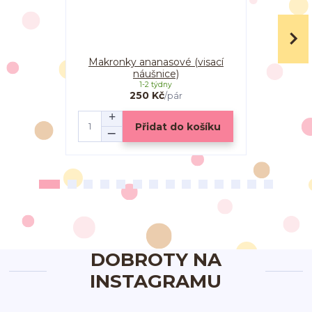
Makronky ananasové (visací
Makron
náušnice)
srdíčkem 
1-2 týdny
250 Kč
/
pár
Přidat do košíku
DOBROTY NA
INSTAGRAMU