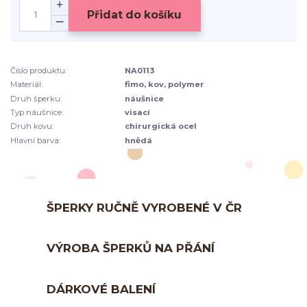
Přidat do košíku
Číslo produktu:
NA0113
Materiál:
fimo, kov, polymer
Druh šperku:
náušnice
Typ náušnice:
visací
Druh kovu:
chirurgická ocel
Hlavní barva:
hnědá
ŠPERKY RUČNĚ VYROBENÉ V ČR
VÝROBA ŠPERKŮ NA PŘÁNÍ
DÁRKOVÉ BALENÍ